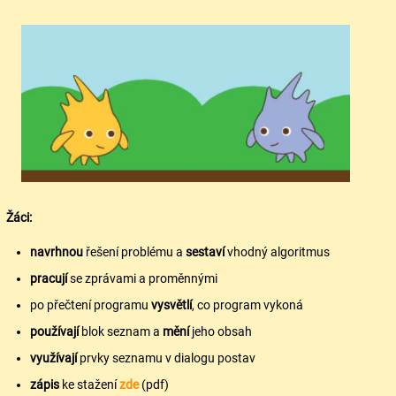
Žáci:
navrhnou
řešení problému a
sestaví
vhodný algoritmus
pracují
se zprávami a proměnnými
po přečtení programu
vysvětlí
, co program vykoná
používají
blok seznam a
mění
jeho obsah
využívají
prvky seznamu v dialogu postav
zápis
ke stažení
zde
(pdf)