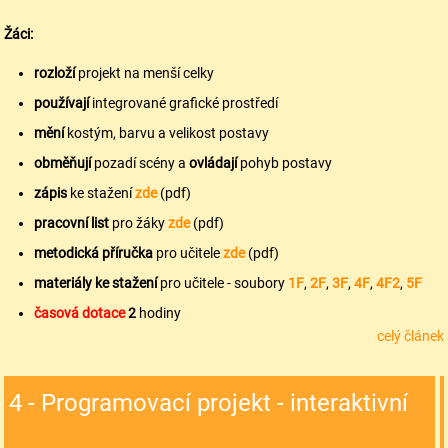
Žáci:
rozloží
projekt na menší celky
používají
integrované grafické prostředí
mění
kostým, barvu a velikost postavy
obměňují
pozadí scény a
ovládají
pohyb postavy
zápis
ke stažení
zde
(pdf)
pracovní list
pro žáky
zde
(pdf)
metodická příručka
pro učitele
zde
(pdf)
materiály ke stažení
pro učitele - soubory
1F
,
2F
,
3F
,
4F
,
4F2
,
5F
časová dotace
2
hodiny
celý článek
4 - Programovací projekt - interaktivní