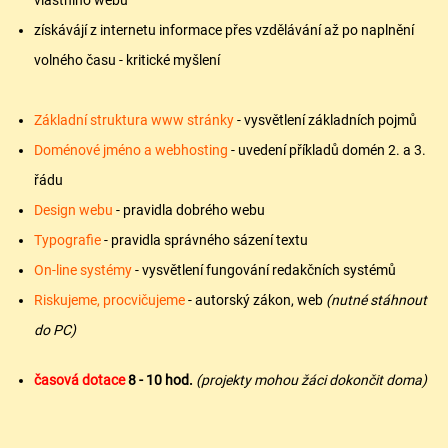
získávájí z internetu informace přes vzdělávání až po naplnění
volného času - kritické myšlení
Základní struktura www stránky
- vysvětlení základních pojmů
Doménové jméno a webhosting
- uvedení příkladů domén 2. a 3.
řádu
Design webu
- pravidla dobrého webu
Typografie
- pravidla správného sázení textu
On-line systémy
- vysvětlení fungování redakčních systémů
Riskujeme, procvičujeme
- autorský zákon, web
(nutné stáhnout
do PC)
časová dotace
8 - 10
hod.
(projekty mohou žáci dokončit doma)