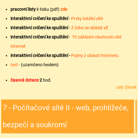
pracovní listy
k tisku (pdf)
zde
interaktivní cvičení ke spuštění
-
Prvky lokální sítě
interaktivní cvičení ke spuštění
-
Z čeho se skládá síť
interaktivní cvičení ke spuštění
-
Tři základní vlastnosti sítě
Internet
interaktivní cvičení ke spuštění -
Pojmy z oblasti Internetu
test
- (uzamčeno heslem)
časová dotace
2
hod.
celý článek
7 - Počítačové sítě II - web, prohlížeče,
bezpečí a soukromí