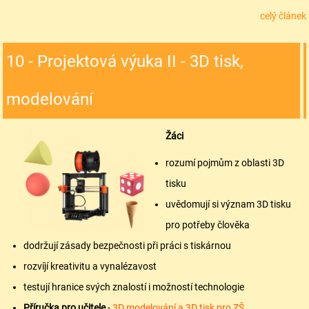
celý článek
10 - Projektová výuka II - 3D tisk,
modelování
Žáci
rozumí pojmům z oblasti 3D
tisku
uvědomují si význam 3D tisku
pro potřeby člověka
dodržují zásady bezpečnosti při práci s tiskárnou
rozvíjí kreativitu a vynalézavost
testují hranice svých znalostí i možností technologie
Příručka pro učitele
-
3D modelování a 3D tisk pro ZŠ