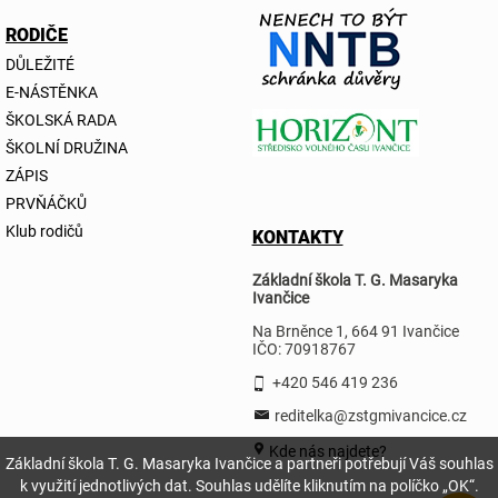
RODIČE
DŮLEŽITÉ
E-NÁSTĚNKA
ŠKOLSKÁ RADA
ŠKOLNÍ DRUŽINA
ZÁPIS
PRVŇÁČKŮ
Klub rodičů
KONTAKTY
Základní škola T. G. Masaryka
Ivančice
Na Brněnce 1, 664 91 Ivančice
IČO: 70918767
+420 546 419 236
reditelka@zstgmivancice.cz
Kde nás najdete?
Základní škola T. G. Masaryka Ivančice a partneři potřebují Váš souhlas
k využití jednotlivých dat. Souhlas udělíte kliknutím na políčko „OK“.