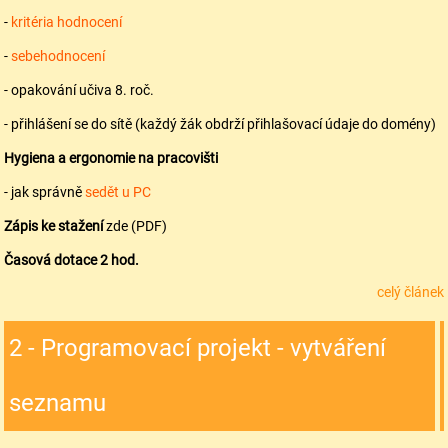
-
kritéria hodnocení
-
sebehodnocení
- opakování učiva 8. roč.
- přihlášení se do sítě (každý žák obdrží přihlašovací údaje do domény)
Hygiena a ergonomie na pracovišti
- jak správně
sedět u PC
Zápis
ke
stažení
zde (PDF)
Časová dotace
2 hod.
celý článek
2 - Programovací projekt - vytváření
seznamu