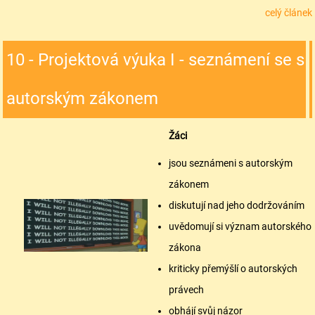
celý článek
10 - Projektová výuka I - seznámení se s
autorským zákonem
Žáci
jsou seznámeni s autorským
zákonem
diskutují nad jeho dodržováním
uvědomují si význam autorského
zákona
kriticky přemýšlí o autorských
právech
obhájí svůj názor