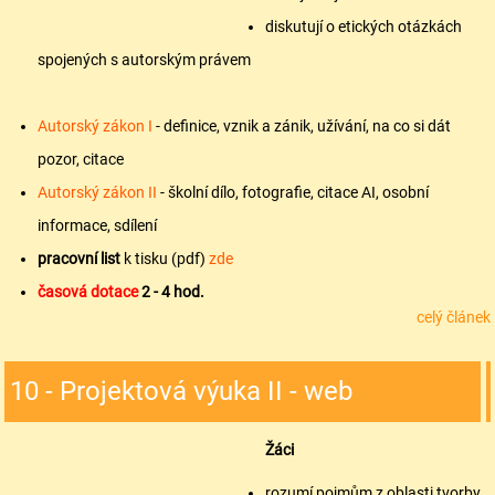
diskutují o etických otázkách
spojených s autorským právem
Autorský zákon I
- definice, vznik a zánik, užívání, na co si dát
pozor, citace
Autorský zákon II
- školní dílo, fotografie, citace AI, osobní
informace, sdílení
pracovní list
k tisku (pdf)
zde
časová dotace
2 - 4
hod.
celý článek
10 - Projektová výuka II - web
Žáci
rozumí pojmům z oblasti tvorby