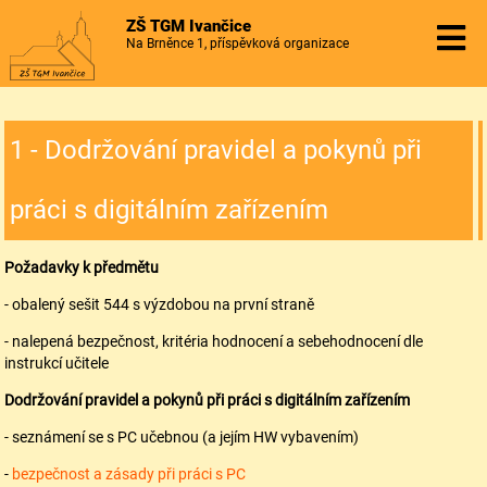
ZŠ TGM Ivančice
Na Brněnce 1, příspěvková organizace
1 - Dodržování pravidel a pokynů při
práci s digitálním zařízením
Požadavky k předmětu
- obalený sešit 544 s výzdobou na první straně
- nalepená bezpečnost, kritéria hodnocení a sebehodnocení dle
instrukcí učitele
Dodržování pravidel a pokynů při práci s digitálním zařízením
- seznámení se s PC učebnou (a jejím HW vybavením)
-
bezpečnost a zásady při práci s PC