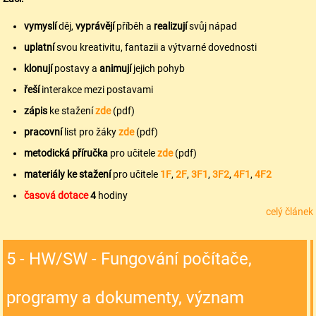
vymyslí
děj,
vyprávějí
příběh a
realizují
svůj nápad
uplatní
svou kreativitu, fantazii a výtvarné dovednosti
klonují
postavy a
animují
jejich pohyb
řeší
interakce mezi postavami
zápis
ke stažení
zde
(pdf)
pracovní
list pro žáky
zde
(pdf)
metodická příručka
pro učitele
zde
(pdf)
materiály ke stažení
pro učitele
1F
,
2F
,
3F1
,
3F2
,
4F1
,
4F2
časová dotace
4
hodiny
celý článek
5 - HW/SW - Fungování počítače,
programy a dokumenty, význam