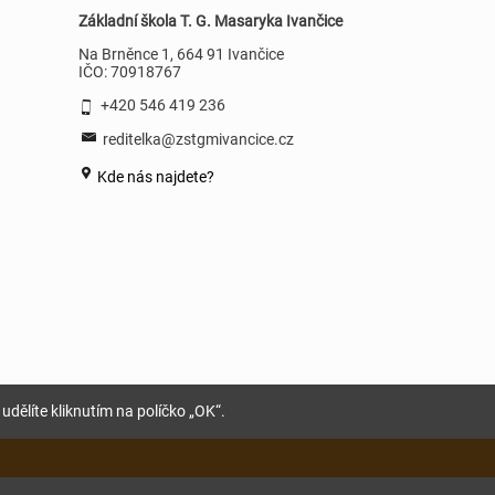
Základní škola T. G. Masaryka Ivančice
Na Brněnce 1, 664 91 Ivančice
IČO: 70918767
+420 546 419 236
reditelka@zstgmivancice.cz
Kde nás najdete?
udělíte kliknutím na políčko „OK“.