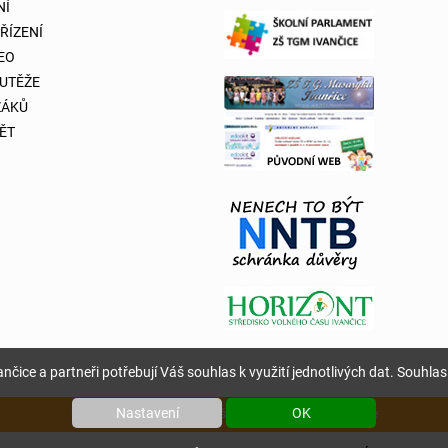
NÍ
 ŘÍZENÍ
DEO
OUTĚŽE
ŽÁKŮ
ĚT
nčice a partneři potřebují Váš souhlas k využití jednotlivých dat. Souhlas 
Nastavení
OK
Copyright © 2026 Základní škola T. G. Masaryka Ivančice