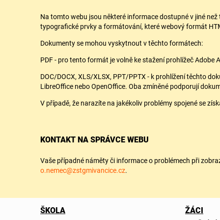
Na tomto webu jsou některé informace dostupné v jiné než 
typografické prvky a formátování, které webový formát HTML
Dokumenty se mohou vyskytnout v těchto formátech:
PDF - pro tento formát je volně ke stažení prohlížeč Adobe 
DOC/DOCX, XLS/XLSX, PPT/PPTX - k prohlížení těchto dokum
LibreOffice nebo OpenOffice. Oba zmíněné podporují dokum
V případě, že narazíte na jakékoliv problémy spojené se zí
KONTAKT NA SPRÁVCE WEBU
Vaše případné náměty či informace o problémech při zobraz
o.nemec@zstgmivancice.cz
.
ŠKOLA
ŽÁCI