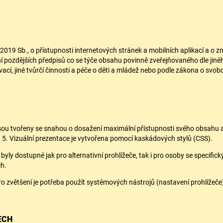
2019 Sb., o přístupnosti internetových stránek a mobilních aplikací a o
í pozdějších předpisů co se týče obsahu povinně zveřejňovaného dle jiné
ovací, jiné tvůrčí činnosti a péče o děti a mládež nebo podle zákona o sv
sou tvořeny se snahou o dosažení maximální přístupnosti svého obsahu a
5. Vizuální prezentace je vytvořena pomocí kaskádových stylů (CSS).
yly dostupné jak pro alternativní prohlížeče, tak i pro osoby se specifický
ch.
ro zvětšení je potřeba použít systémových nástrojů (nastavení prohlížeče
ECH