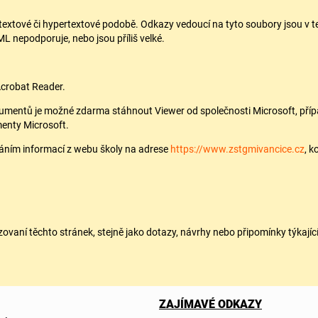
textové či hypertextové podobě. Odkazy vedoucí na tyto soubory jsou v t
 nepodporuje, nebo jsou příliš velké.
Acrobat Reader.
entů je možné zdarma stáhnout Viewer od společnosti Microsoft, případ
enty Microsoft.
skáním informací z webu školy na adrese
https://www.zstgmivancice.cz
, 
ovaní těchto stránek, stejně jako dotazy, návrhy nebo připomínky týkají
ZAJÍMAVÉ ODKAZY