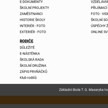
E-DOKUMENTY
VZDĚLÁVÁ
ŠKOLNÍ PROJEKTY
PŘIJÍMACÍ
ZAMĚSTNANCI
FOTO - VI
HISTORIE ŠKOLY
ŠKOLNÍ S
INTERIÉR - FOTO
ÚSPĚCHY 
EXTERIÉR - FOTO
ONLINE SV
RODIČE
DŮLEŽITÉ
E-NÁSTĚNKA
ŠKOLSKÁ RADA
ŠKOLNÍ DRUŽINA
ZÁPIS PRVŇÁČKŮ
Klub rodičů
Základní škola T. G. Masaryka Iva