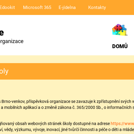
Edookit
Microsoft 365
E-jídelna
Kontakty
e
organizace
DOMŮ
oly
s Brno-venkov, příspěvková organizace se zavazuje k zpřístupnění svých 
k a mobilních aplikací a o změně zákona č. 365/2000 Sb., o informačních
eřejňovaný obsah webových stránek školy dostupné na adrese
https://www
í, vědy, výzkumu, vývoje, inovací, jiné tvůrčí činnosti a péče o děti a m