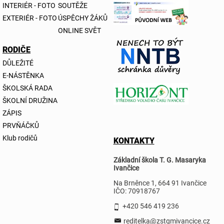
INTERIÉR - FOTO
SOUTĚŽE
EXTERIÉR - FOTO
ÚSPĚCHY ŽÁKŮ
ONLINE SVĚT
RODIČE
DŮLEŽITÉ
E-NÁSTĚNKA
ŠKOLSKÁ RADA
ŠKOLNÍ DRUŽINA
ZÁPIS
PRVŇÁČKŮ
Klub rodičů
KONTAKTY
Základní škola T. G. Masaryka
Ivančice
Na Brněnce 1, 664 91 Ivančice
IČO: 70918767
+420 546 419 236
reditelka@zstgmivancice.cz