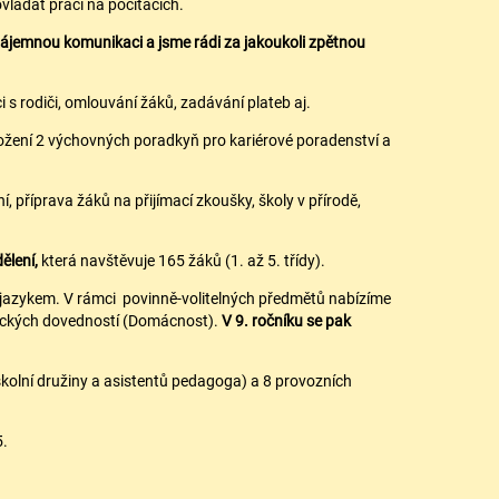
ládat práci na počítačích.
zájemnou komunikaci a jsme rádi za jakoukoli zpětnou
 s rodiči, omlouvání žáků, zadávání plateb aj.
e složení 2 výchovných poradkyň pro kariérové poradenství a
 příprava žáků na přijímací zkoušky, školy v přírodě,
ělení,
která navštěvuje 165 žáků (1. až 5. třídy).
jazykem. V rámci povinně-volitelných předmětů nabízíme
ktických dovedností (Domácnost).
V 9. ročníku se pak
 školní družiny a asistentů pedagoga) a 8 provozních
5.