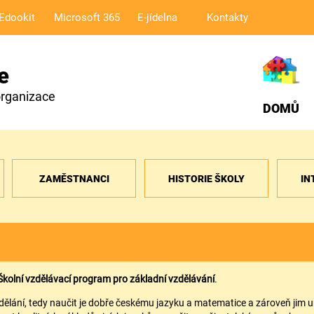
Edookit
Microsoft 365
E-jídelna
Kontakty
e
organizace
DOMŮ
ZAMĚSTNANCI
HISTORIE ŠKOLY
IN
Školní vzdělávací program pro základní vzdělávání
.
lání, tedy naučit je dobře českému jazyku a matematice a zároveň jim u