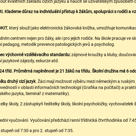
 kvalitních základů cizích jazyků a naučit se uživatelským způsobem ov
 Klademe důraz na individuální přístup k žákům, spolupráci s rodiči a v
OKIT
, který slouží jako elektronická žákovská knížka, umožňuje komunikaci
radním centrem nejen pro žáky, ale i pro jejich rodiče. Na škole pracuje v
lní pedagog, metodik prevence patologických jevů a psycholog.
mec výchovně vzdělávacího standardu:
zájmové kroužky a kluby, doučování,
í jazykové zájezdy, exkurze atd.
4 tříd. Průměrná naplněnost je 21 žáků na třídu. Školní družina má 6 odd
íku druhý cizí jazyk
. Žáci mají možnost výběru mezi německým a ruským 
vedností v oblasti informačních technologií (Grafika na počítači) a pra
ského jazyka, Seminář z matematiky).
lky školy, 2 zástupkyň ředitelky školy, školní psycholožky, vychovatelek
olední vyučování. Vyučování předchází ranní třídnická čtvrthodinka od 7:4
 stupeň od 7:30 a pro 2. stupeň od 7:35.