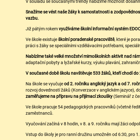
V souladu se současnými trendy nabízíme možnost dosáhnout
Snažíme se vést naše žáky k samostatnosti a zodpovědnosti.
vazbu.
Již pátým rokem
využíváme
školní informační systém EDO
Ve škole existuje
školní poradenské pracoviště
, které je po
práci s žáky se speciálními vzdělávacími potřebami, speciá
Nabízíme také velké množství mimoškolních aktivit nad rá
adaptační pobyty a lyžařské kurzy, výuku plavání, zahraničn
V současné době školu navštěvuje 533 žáků, kteří chodí do 2
Na škole se vyučuje
od 2. ročníku anglický jazyk a od 7. ročn
rozvoj dovedností žáků (Konverzace v anglickém jazyce), do
zaměřujeme na přípravu na přijímací zkoušky
(Seminář z če
Ve škole pracuje 54 pedagogických pracovníků (včetně ředite
zaměstnanců.
Vyučování začíná v 8 hodin, v 8. a 9. ročníku mají žáci odp
Vstup do školy je pro ranní družinu umožněn od 6:30, pro 1.