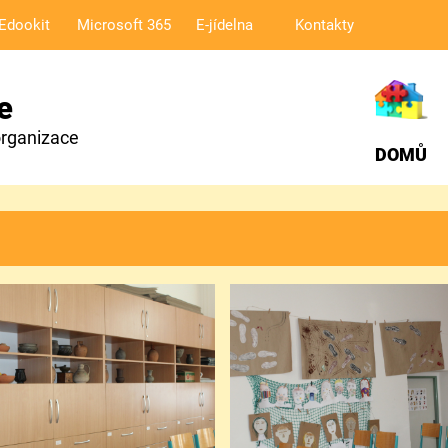
Edookit
Microsoft 365
E-jídelna
Kontakty
e
organizace
DOMŮ