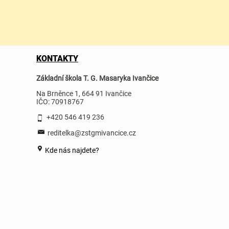
KONTAKTY
Základní škola T. G. Masaryka Ivančice
Na Brněnce 1, 664 91 Ivančice
IČO: 70918767
+420 546 419 236
reditelka@zstgmivancice.cz
Kde nás najdete?