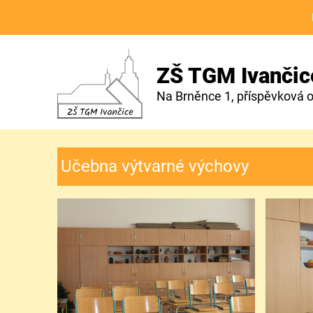
ZŠ TGM Ivančic
Na Brněnce 1, příspěvková 
Učebna výtvarné výchovy