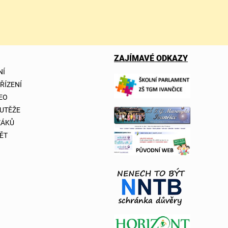
ZAJÍMAVÉ ODKAZY
NÍ
 ŘÍZENÍ
DEO
OUTĚŽE
ŽÁKŮ
ĚT