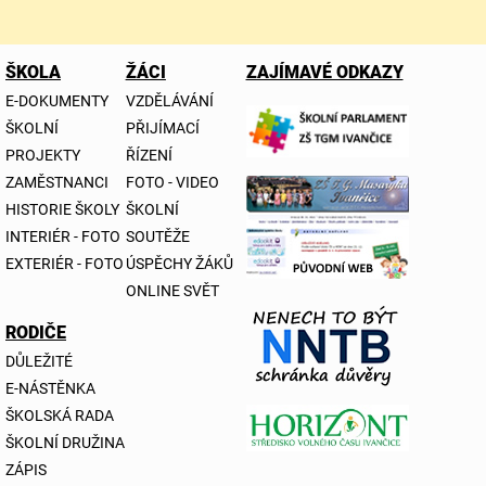
ŠKOLA
ŽÁCI
ZAJÍMAVÉ ODKAZY
E-DOKUMENTY
VZDĚLÁVÁNÍ
ŠKOLNÍ
PŘIJÍMACÍ
PROJEKTY
ŘÍZENÍ
ZAMĚSTNANCI
FOTO - VIDEO
HISTORIE ŠKOLY
ŠKOLNÍ
INTERIÉR - FOTO
SOUTĚŽE
EXTERIÉR - FOTO
ÚSPĚCHY ŽÁKŮ
ONLINE SVĚT
RODIČE
DŮLEŽITÉ
E-NÁSTĚNKA
ŠKOLSKÁ RADA
ŠKOLNÍ DRUŽINA
ZÁPIS