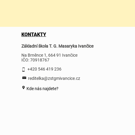
KONTAKTY
Základní škola T. G. Masaryka Ivančice
Na Brněnce 1, 664 91 Ivančice
IČO: 70918767
+420 546 419 236
reditelka@zstgmivancice.cz
Kde nás najdete?