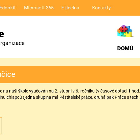
Edookit
Microsoft 365
E-jídelna
Kontakty
e
organizace
DOMŮ
nčice
e na naší škole vyučován na 2. stupni v 6. ročníku (v časové dotaci 1 hod.
pinu chlapců (jedna skupina má Pěstitelské práce, druhá pak Práce s tech. 
.