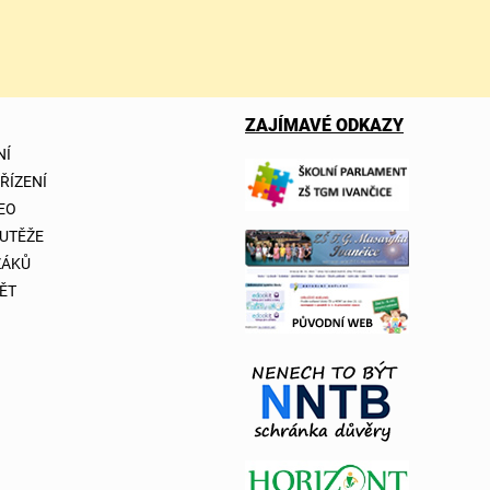
ZAJÍMAVÉ ODKAZY
NÍ
 ŘÍZENÍ
DEO
OUTĚŽE
ŽÁKŮ
ĚT