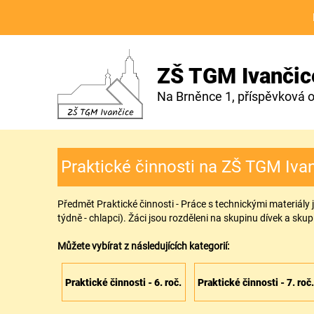
ZŠ TGM Ivančic
Na Brněnce 1, příspěvková 
Praktické činnosti na ZŠ TGM Iva
Předmět Praktické činnosti - Práce s technickými materiály j
týdně - chlapci). Žáci jsou rozděleni na skupinu dívek a sku
Můžete vybírat z následujících kategorií:
Praktické činnosti - 6. roč.
Praktické činnosti - 7. roč