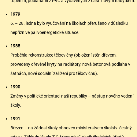
topením, podlahami z PVC a vybavených z části novým nábytkem.
1979
6. – 28. ledna bylo vyučování na školách přerušeno v důsledku
nepříznivé palivoenergetické situace.
1985
Proběhla rekonstrukce tělocvičny (obložení stěn dřevem,
provedeny dřevěné kryty na radiátory, nová betonová podlaha v
šatnách, nové sociální zařízení pro tělocvičnu).
1990
Změny v politické orientaci naší republiky – nástup nového vedení
školy.
1991
Březen – na žádost školy obnoven ministerstvem školství čestný
název „Základní škola T.G.Masaryka“.Vznik školských úřadů.