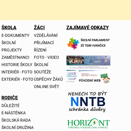
ŠKOLA
ŽÁCI
ZAJÍMAVÉ ODKAZY
E-DOKUMENTY
VZDĚLÁVÁNÍ
ŠKOLNÍ
PŘIJÍMACÍ
PROJEKTY
ŘÍZENÍ
ZAMĚSTNANCI
FOTO - VIDEO
HISTORIE ŠKOLY
ŠKOLNÍ
INTERIÉR - FOTO
SOUTĚŽE
EXTERIÉR - FOTO
ÚSPĚCHY ŽÁKŮ
ONLINE SVĚT
RODIČE
DŮLEŽITÉ
E-NÁSTĚNKA
ŠKOLSKÁ RADA
ŠKOLNÍ DRUŽINA