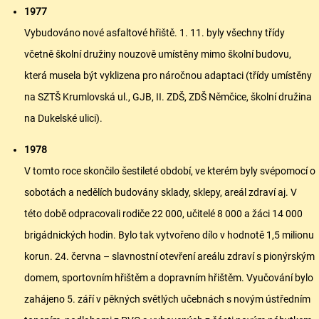
1977
Vybudováno nové asfaltové hřiště. 1. 11. byly všechny třídy
včetně školní družiny nouzově umístěny mimo školní budovu,
která musela být vyklizena pro náročnou adaptaci (třídy umístěny
na SZTŠ Krumlovská ul., GJB, II. ZDŠ, ZDŠ Němčice, školní družina
na Dukelské ulici).
1978
V tomto roce skončilo šestileté období, ve kterém byly svépomocí o
sobotách a nedělích budovány sklady, sklepy, areál zdraví aj. V
této době odpracovali rodiče 22 000, učitelé 8 000 a žáci 14 000
brigádnických hodin. Bylo tak vytvořeno dílo v hodnotě 1,5 milionu
korun. 24. června – slavnostní otevření areálu zdraví s pionýrským
domem, sportovním hřištěm a dopravním hřištěm. Vyučování bylo
zahájeno 5. září v pěkných světlých učebnách s novým ústředním