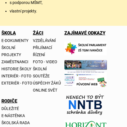
s podporou MŠMT,
vlastní projekty.
ŠKOLA
ŽÁCI
ZAJÍMAVÉ ODKAZY
E-DOKUMENTY
VZDĚLÁVÁNÍ
ŠKOLNÍ
PŘIJÍMACÍ
PROJEKTY
ŘÍZENÍ
ZAMĚSTNANCI
FOTO - VIDEO
HISTORIE ŠKOLY
ŠKOLNÍ
INTERIÉR - FOTO
SOUTĚŽE
EXTERIÉR - FOTO
ÚSPĚCHY ŽÁKŮ
ONLINE SVĚT
RODIČE
DŮLEŽITÉ
E-NÁSTĚNKA
ŠKOLSKÁ RADA