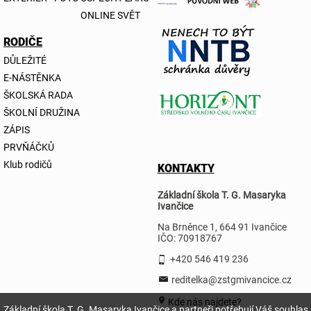
ONLINE SVĚT
RODIČE
DŮLEŽITÉ
E-NÁSTĚNKA
ŠKOLSKÁ RADA
ŠKOLNÍ DRUŽINA
ZÁPIS
PRVŇÁČKŮ
Klub rodičů
KONTAKTY
Základní škola T. G. Masaryka
Ivančice
Na Brněnce 1, 664 91 Ivančice
IČO: 70918767
+420 546 419 236
reditelka@zstgmivancice.cz
Kde nás najdete?
Základní škola T. G. Masaryka Ivančice a partneři potřebují Váš souhlas