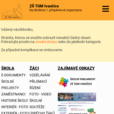
ZŠ TGM Ivančice
Na Brněnce 1, příspěvková organizace
Vážený návštěvníku,
Stránka, kterou se snažite zobrazit nenabízí žádný obsah.
Pokračujte prosím na
úvodní stranu
nebo do jakékoliv kategorie.
Za případné komplikace se omlouvame.
ŠKOLA
ŽÁCI
ZAJÍMAVÉ ODKAZY
E-DOKUMENTY
VZDĚLÁVÁNÍ
ŠKOLNÍ
PŘIJÍMACÍ
PROJEKTY
ŘÍZENÍ
ZAMĚSTNANCI
FOTO - VIDEO
HISTORIE ŠKOLY
ŠKOLNÍ
INTERIÉR - FOTO
SOUTĚŽE
EXTERIÉR - FOTO
ÚSPĚCHY ŽÁKŮ