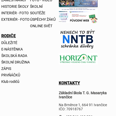
HISTORIE ŠKOLY
ŠKOLNÍ
INTERIÉR - FOTO
SOUTĚŽE
EXTERIÉR - FOTO
ÚSPĚCHY ŽÁKŮ
ONLINE SVĚT
RODIČE
DŮLEŽITÉ
E-NÁSTĚNKA
ŠKOLSKÁ RADA
ŠKOLNÍ DRUŽINA
ZÁPIS
PRVŇÁČKŮ
Klub rodičů
KONTAKTY
Základní škola T. G. Masaryka
Ivančice
Na Brněnce 1, 664 91 Ivančice
IČO: 70918767