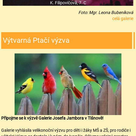
K. Filipovičová, 7. C
Foto: Mgr. Leona Bubeníková
celá galerie
Výtvarná Ptačí výzva
Připojme se k výzvě Galerie Josefa Jambora v Tišnově!
Galerie vyhlásila velikonoční výzvu pro děti i žáky MŠ a ZŠ, pro rodiče i