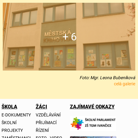
+ 6
Foto: Mgr. Leona Bubeníková
celá galerie
ŠKOLA
ŽÁCI
ZAJÍMAVÉ ODKAZY
E-DOKUMENTY
VZDĚLÁVÁNÍ
ŠKOLNÍ
PŘIJÍMACÍ
PROJEKTY
ŘÍZENÍ
ZAMĚSTNANCI
FOTO - VIDEO