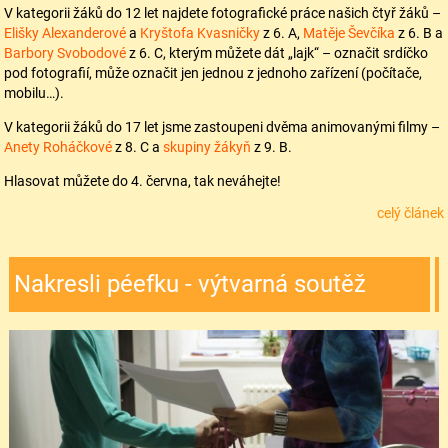
V kategorii žáků do 12 let najdete fotografické práce našich čtyř žáků –
Elišky Alexanderové
a
Kryštofa Kvasničky
z 6. A,
Matěje Ševčíka
z 6. B a
Barbory Svobodové
z 6. C, kterým můžete dát „lajk“ – označit srdíčko
pod fotografií, může označit jen jednou z jednoho zařízení (počítače,
mobilu…).
V kategorii žáků do 17 let jsme zastoupeni dvěma animovanými filmy –
Anety Roháčkové
z 8. C a
skupiny žákyň
z 9. B.
Hlasovat můžete do 4. června, tak neváhejte!
celý článek
Nakresli péefku - výtvarná soutěž