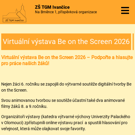
ZŠ TGM Ivančice
Na Brněnce 1, příspěvková organizace
Virtuální výstava Be on the Screen 2026
Virtuální výstava Be on the Screen 2026 – Podpořte a hlasujte
pro práce našich žáků!
Nejen žáci 6. ročníku se zapojili do výtvarné soutěže digitální tvorby Be
on the Screen.
Svou animovanou tvorbou se soutěže účastní také dva animované
filmy žáků 8. a 9.ročníku.
Organizátoři výstavy (katedra výtvarné výchovy Univerzity Palackého
v Olomouci) zpřístupnili online výstavu prací a spustili hlasování pro
veřejnost, která může olajkovat svoje favority.