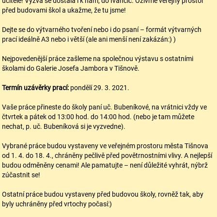
učitele! Výzva se dostala i k nám, do Ivančic. Oživme veřejný prostor
před budovami škol a ukažme, že tu jsme!
Dejte se do výtvarného tvoření nebo i do psaní – formát výtvarných
prací ideálně A3 nebo i větší (ale ani menší není zakázán:) )
Nejpovedenější práce zašleme na společnou výstavu s ostatními
školami do Galerie Josefa Jambora v Tišnově.
Termín uzávěrky prací:
pondělí 29. 3. 2021.
Vaše práce přineste do školy paní uč. Bubeníkové, na vrátnici vždy ve
čtvrtek a pátek od 13:00 hod. do 14:00 hod. (nebo je tam můžete
nechat, p. uč. Bubeníková si je vyzvedne).
Vybrané práce budou vystaveny ve veřejném prostoru města Tišnova
od 1. 4. do 18. 4., chráněny pečlivě před povětrnostními vlivy. A nejlepší
budou odměněny cenami! Ale pamatujte – není důležité vyhrát, nýbrž
zúčastnit se!
Ostatní práce budou vystaveny před budovou školy, rovněž tak, aby
byly uchráněny před vrtochy počasí:)