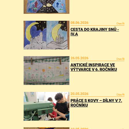
08.06.2026
Otevřít
CESTA DO KRAJINY SNŮ -
IV.A
26.05.2026
Otevřít
ANTICKÉ INSPIRACE VE
VÝTVARCE V 6. ROČNÍKU
20.05.2026
Otevřít
PRÁCE S KOVY – DÍLNY V 7.
ROČNÍKU