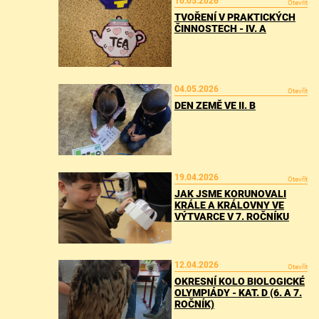
10.05.2026
Otevřít
TVOŘENÍ V PRAKTICKÝCH
ČINNOSTECH - IV. A
04.05.2026
Otevřít
DEN ZEMĚ VE II. B
19.04.2026
Otevřít
JAK JSME KORUNOVALI
KRÁLE A KRÁLOVNY VE
VÝTVARCE V 7. ROČNÍKU
12.04.2026
Otevřít
OKRESNÍ KOLO BIOLOGICKÉ
OLYMPIÁDY - KAT. D (6. A 7.
ROČNÍK)