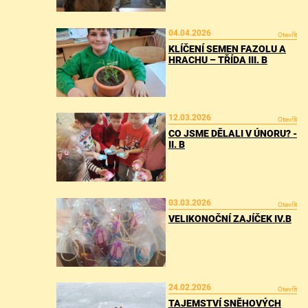
04.04.2026
Otevřít
KLÍČENÍ SEMEN FAZOLU A
HRACHU – TŘÍDA III. B
12.03.2026
Otevřít
CO JSME DĚLALI V ÚNORU? -
II. B
03.03.2026
Otevřít
VELIKONOČNÍ ZAJÍČEK IV.B
24.02.2026
Otevřít
TAJEMSTVÍ SNĚHOVÝCH