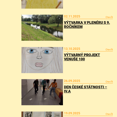
02.11.2025
Otevřít
VÝTVARKA V PLENÉRU S 9.
ROČNÍKEM
13.10.2025
Otevřít
VÝTVARNÝ PROJEKT
VENUŠE 100
26.09.2025
Otevřít
DEN ČESKÉ STÁTNOSTI –
IV.A
19.09.2025
Otevřít