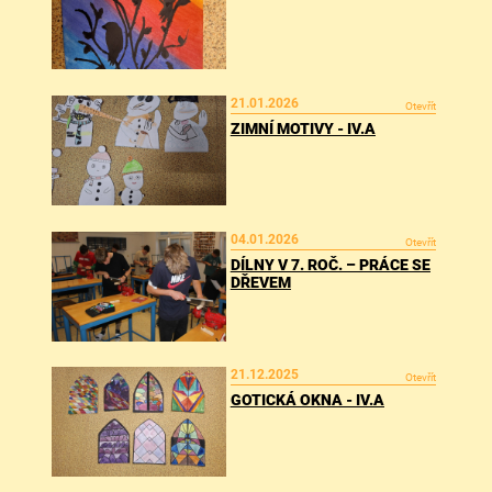
21.01.2026
Otevřít
ZIMNÍ MOTIVY - IV.A
04.01.2026
Otevřít
DÍLNY V 7. ROČ. – PRÁCE SE
DŘEVEM
21.12.2025
Otevřít
GOTICKÁ OKNA - IV.A