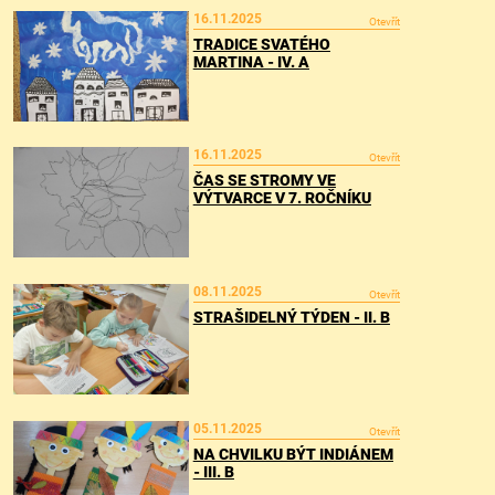
16.11.2025
Otevřít
TRADICE SVATÉHO
MARTINA - IV. A
16.11.2025
Otevřít
ČAS SE STROMY VE
VÝTVARCE V 7. ROČNÍKU
08.11.2025
Otevřít
STRAŠIDELNÝ TÝDEN - II. B
05.11.2025
Otevřít
NA CHVILKU BÝT INDIÁNEM
- III. B