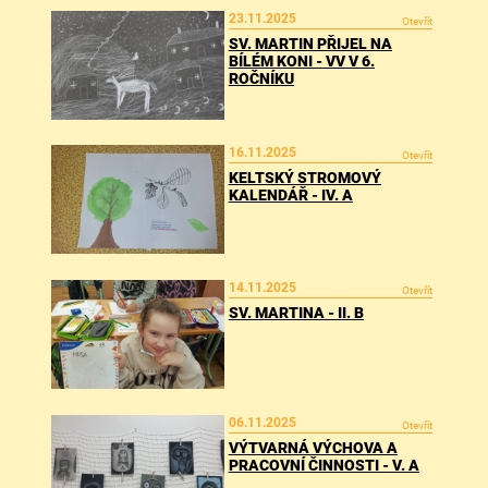
23.11.2025
Otevřít
SV. MARTIN PŘIJEL NA
BÍLÉM KONI - VV V 6.
ROČNÍKU
16.11.2025
Otevřít
KELTSKÝ STROMOVÝ
KALENDÁŘ - IV. A
14.11.2025
Otevřít
SV. MARTINA - II. B
06.11.2025
Otevřít
VÝTVARNÁ VÝCHOVA A
PRACOVNÍ ČINNOSTI - V. A