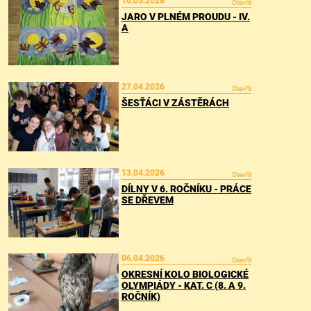
10.05.2026
Otevřít
JARO V PLNÉM PROUDU - IV.
A
27.04.2026
Otevřít
ŠESŤÁCI V ZÁSTĚRÁCH
13.04.2026
Otevřít
DÍLNY V 6. ROČNÍKU - PRÁCE
SE DŘEVEM
06.04.2026
Otevřít
OKRESNÍ KOLO BIOLOGICKÉ
OLYMPIÁDY - KAT. C (8. A 9.
ROČNÍK)