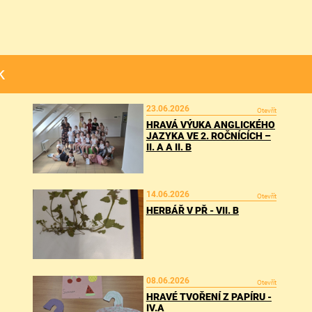
k
23.06.2026
Otevřít
HRAVÁ VÝUKA ANGLICKÉHO
JAZYKA VE 2. ROČNÍCÍCH –
II. A A II. B
14.06.2026
Otevřít
HERBÁŘ V PŘ - VII. B
08.06.2026
Otevřít
HRAVÉ TVOŘENÍ Z PAPÍRU -
IV.A