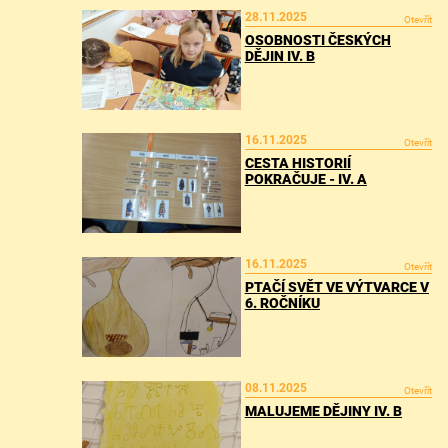
28.11.2025
Otevřít
OSOBNOSTI ČESKÝCH
DĚJIN IV. B
16.11.2025
Otevřít
CESTA HISTORIÍ
POKRAČUJE - IV. A
16.11.2025
Otevřít
PTAČÍ SVĚT VE VÝTVARCE V
6. ROČNÍKU
08.11.2025
Otevřít
MALUJEME DĚJINY IV. B