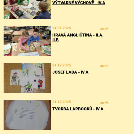
VÝTVARNÉ VÝCHOVĚ - IV.A
21.01.2026
Otevřít
HRAVÁ ANGLIČTINA - II.A,
II.B
21.12.2025
Otevřít
JOSEF LADA - IV.A
21.12.2025
Otevřít
TVORBA LAPBOOKŮ - IV.A