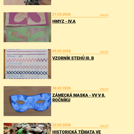
27.03.2026
Otevřít
HMYZ - IV.A
09.03.2026
Otevřít
VZORNÍK STEHŮ III. B
28.02.2026
Otevřít
ZÁMECKÁ MASKA - VV V 8.
ROČNÍKU
22.02.2026
Otevřít
HISTORICKÁ TÉMATA VE