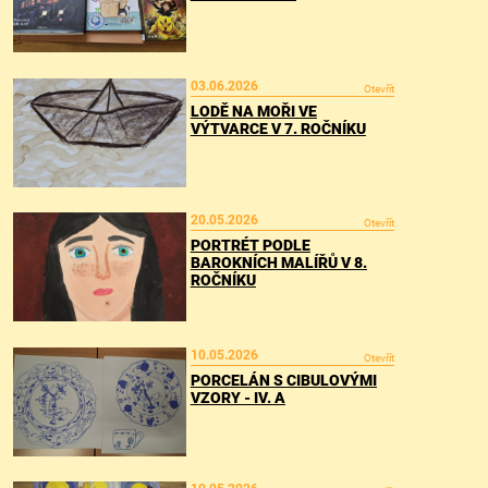
03.06.2026
Otevřít
LODĚ NA MOŘI VE
VÝTVARCE V 7. ROČNÍKU
20.05.2026
Otevřít
PORTRÉT PODLE
BAROKNÍCH MALÍŘŮ V 8.
ROČNÍKU
10.05.2026
Otevřít
PORCELÁN S CIBULOVÝMI
VZORY - IV. A