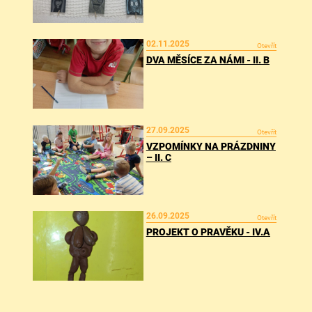
02.11.2025
Otevřít
DVA MĚSÍCE ZA NÁMI - II. B
27.09.2025
Otevřít
VZPOMÍNKY NA PRÁZDNINY
– II. C
26.09.2025
Otevřít
PROJEKT O PRAVĚKU - IV.A