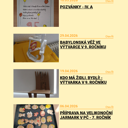
10.05.2026
Otevřít
POZVÁNKY - IV. A
29.04.2026
Otevřít
BABYLONSKÁ VĚŽ VE
VÝTVARCE V 9. ROČNÍKU
19.04.2026
Otevřít
KDO MÁ ŽIDLI, BYDLÍ! -
VÝTVARKA V 9. ROČNÍKU
06.04.2026
Otevřít
PŘÍPRAVA NA VELIKONOČNÍ
JARMARK V PČ - 7. ROČNÍK