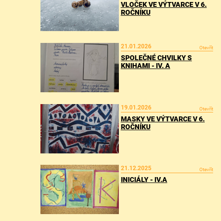
VLOČEK VE VÝTVARCE V 6.
ROČNÍKU
21.01.2026
Otevřít
SPOLEČNÉ CHVILKY S
KNIHAMI - IV. A
19.01.2026
Otevřít
MASKY VE VÝTVARCE V 6.
ROČNÍKU
21.12.2025
Otevřít
INICIÁLY - IV.A