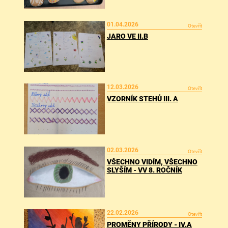
01.04.2026
Otevřít
JARO VE II.B
12.03.2026
Otevřít
VZORNÍK STEHŮ III. A
02.03.2026
Otevřít
VŠECHNO VIDÍM, VŠECHNO
SLYŠÍM - VV 8. ROČNÍK
22.02.2026
Otevřít
PROMĚNY PŘÍRODY - IV.A