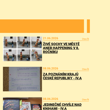
21.06.2026
Otevřít
ŽIVÉ SOCHY VE MĚSTĚ
ANEB HAPPENING V 8.
ROČNÍKU
08.06.2026
Otevřít
ZA POZNÁNÍM KRAJŮ
ČESKÉ REPUBLIKY - IV.A
08.06.2026
Otevřít
JEDINEČNÉ CHVÍLE NAD
KNIHAMI - IV.A