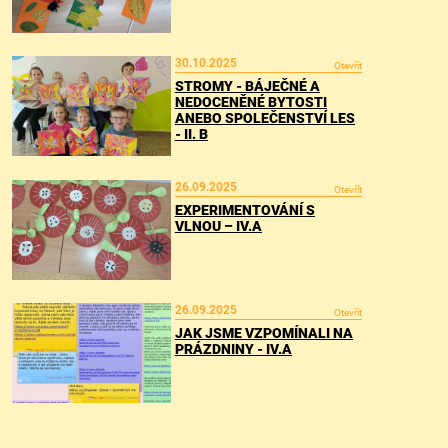
30.10.2025
Otevřít
STROMY - BÁJEČNÉ A
NEDOCENĚNÉ BYTOSTI
ANEBO SPOLEČENSTVÍ LES
- II. B
26.09.2025
Otevřít
EXPERIMENTOVÁNÍ S
VLNOU – IV.A
26.09.2025
Otevřít
JAK JSME VZPOMÍNALI NA
PRÁZDNINY - IV.A