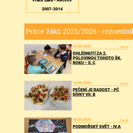
Práce žáků - ARCHIV
2007-2014
Práce žáků 2025/2026 - rozcestní
24.06.2026
Otevřít
OHLÉDNUTÍ ZA 2.
POLOVINOU TOHOTO ŠK.
ROKU – II. C
14.06.2026
Otevřít
PEČENÍ JE RADOST - PČ
DÍVKY VII. B
08.06.2026
Otevřít
PODMOŘSKÝ SVĚT - IV.A