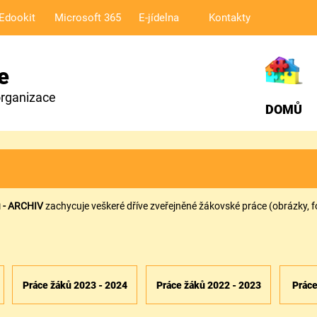
Edookit
Microsoft 365
E-jídelna
Kontakty
e
organizace
DOMŮ
 - ARCHIV
zachycuje veškeré dříve zveřejněné žákovské práce (obrázky, fo
Práce žáků 2023 - 2024
Práce žáků 2022 - 2023
Prác