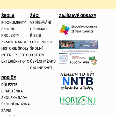
ŠKOLA
ŽÁCI
ZAJÍMAVÉ ODKAZY
E-DOKUMENTY
VZDĚLÁVÁNÍ
ŠKOLNÍ
PŘIJÍMACÍ
PROJEKTY
ŘÍZENÍ
ZAMĚSTNANCI
FOTO - VIDEO
HISTORIE ŠKOLY
ŠKOLNÍ
INTERIÉR - FOTO
SOUTĚŽE
EXTERIÉR - FOTO
ÚSPĚCHY ŽÁKŮ
ONLINE SVĚT
RODIČE
DŮLEŽITÉ
E-NÁSTĚNKA
ŠKOLSKÁ RADA
ŠKOLNÍ DRUŽINA
ZÁPIS