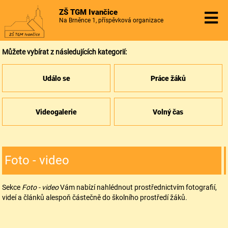
ZŠ TGM Ivančice
Na Brněnce 1, příspěvková organizace
Můžete vybírat z následujících kategorií:
Událo se
Práce žáků
Videogalerie
Volný čas
Foto - video
Sekce
Foto - video
Vám nabízí nahlédnout prostřednictvím fotografií,
videí a článků alespoň částečně do školního prostředí žáků.