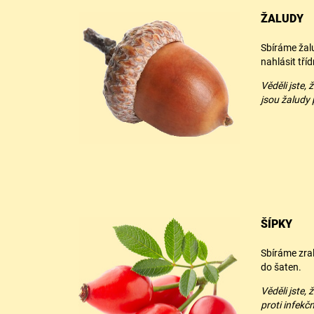
ŽALUDY
Sbíráme žalu
nahlásit tříd
Věděli jste,
jsou žaludy 
ŠÍPKY
Sbíráme zra
do šaten.
Věděli jste,
proti infekč