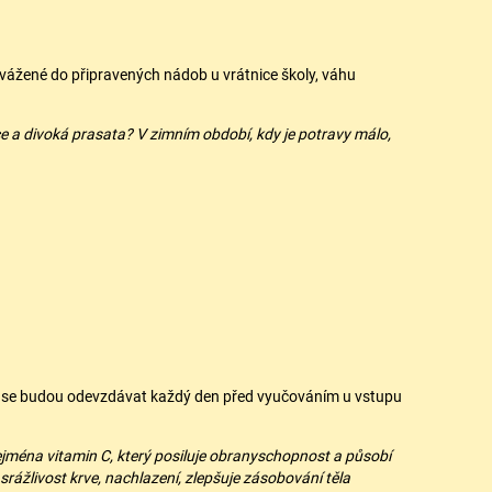
zvážené do připravených nádob u vrátnice školy, váhu
nce a divoká prasata? V zimním období, kdy je potravy málo,
pky se budou odevzdávat každý den před vyučováním u vstupu
zejména vitamin C, který posiluje obranyschopnost a působí
srážlivost krve, nachlazení, zlepšuje zásobování těla