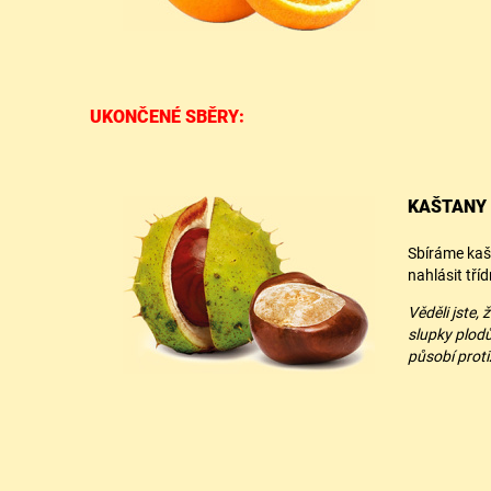
UKONČENÉ SBĚRY:
KAŠTANY
Sbíráme kašt
nahlásit tříd
Věděli jste,
slupky plodů
působí proti