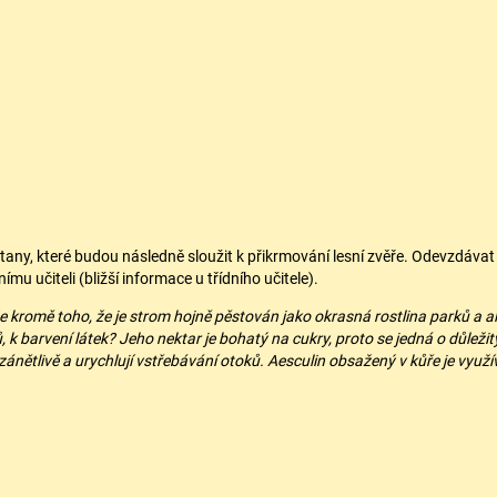
any, které budou následně sloužit k přikrmování lesní zvěře. Odevzdávat
nímu učiteli (bližší informace u třídního učitele).
 že kromě toho, že je strom hojně pěstován jako okrasná rostlina parků a alej
, k barvení látek? Jeho nektar je bohatý na cukry, proto se jedná o důleži
zánětlivě a urychlují vstřebávání otoků. Aesculin obsažený v kůře je využív