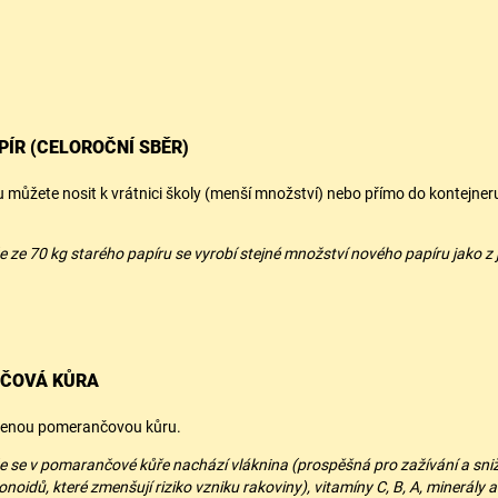
PÍR (CELOROČNÍ SBĚR)
u můžete nosit k vrátnici školy (menší množství) nebo přímo do kontejneru
 že ze 70 kg starého papíru se vyrobí stejné množství nového papíru jako 
ČOVÁ KŮRA
šenou pomerančovou kůru.
 že se v pomarančové kůře nachází vláknina (prospěšná pro zažívání a snižo
onoidů, které zmenšují riziko vzniku rakoviny), vitamíny C, B, A, minerály 