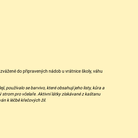
 zvážené do připravených nádob u vrátnice školy, váhu
í, používalo se barvivo, které obsahují jeho listy, kůra a
tý strom pro včelaře. Aktivní látky získávané z kaštanu
án k léčbě křečových žil.