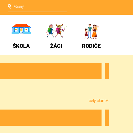
ŠKOLA
ŽÁCI
RODIČE
celý článek