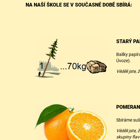
NA NAŠÍ ŠKOLE SE V SOUČASNÉ DOBĚ SBÍRÁ:
STARÝ PA
Balíky papír
Úvoze).
Věděli jste,
POMERAN
Sbíráme su
Věděli jste,
skupiny flav