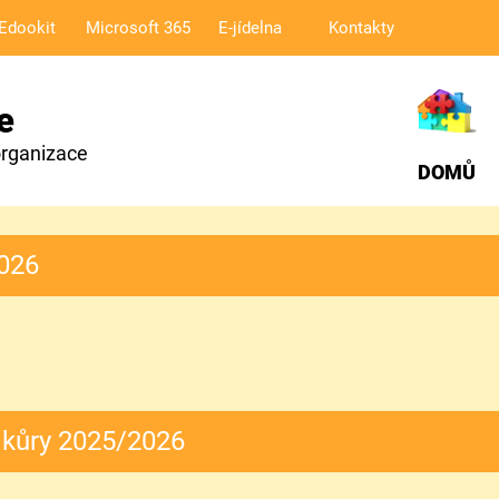
Edookit
Microsoft 365
E-jídelna
Kontakty
e
organizace
DOMŮ
2026
kůry 2025/2026