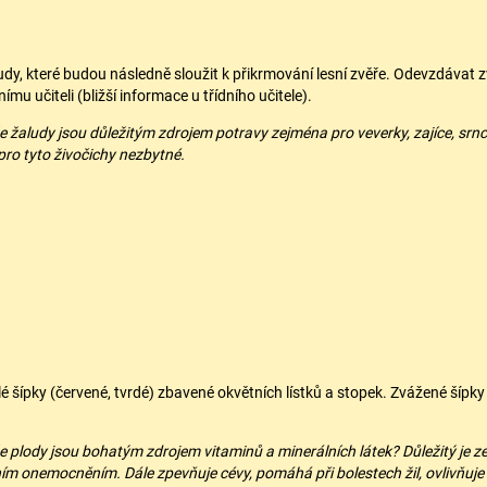
dy, které budou následně sloužit k přikrmování lesní zvěře. Odevzdávat 
nímu učiteli (bližší informace u třídního učitele).
 že žaludy jsou důležitým zdrojem potravy zejména pro veverky, zajíce, sr
pro tyto živočichy nezbytné.
lé šípky (červené, tvrdé) zbavené okvětních lístků a stopek. Zvážené ší
 že plody jsou bohatým zdrojem vitaminů a minerálních látek? Důležitý je 
ním onemocněním. Dále zpevňuje cévy, pomáhá při bolestech žil, ovlivňuje 