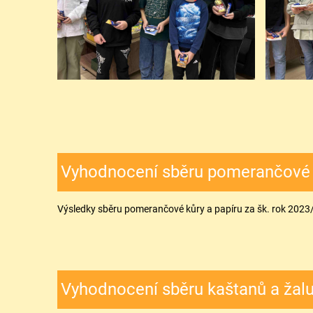
Vyhodnocení sběru pomerančové k
Výsledky sběru pomerančové kůry a papíru za šk. rok 2023
Vyhodnocení sběru kaštanů a žal