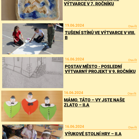
VÝTVARCE V 7. ROČNÍKU
19.06.2024
Otevřít
TUŠENÍ STÍNŮ VE VÝTVARCE V VIII.
B
16.06.2024
Otevřít
POSTAV MĚSTO - POSLEDNÍ
VÝTVARNÝ PROJEKT V 9. ROČNÍKU
16.06.2024
Otevřít
MÁMO, TÁTO – VY JSTE NAŠE
ZLATO – II.A
16.06.2024
Otevřít
VÝUKOVÉ STOLNÍ HRY – II.A