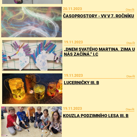
20.11.2023
Otevřít
ČASOPROSTORY - VV V 7. ROČNÍKU
19.11.2023
Otevřít
„DNEM SVATÉHO MARTINA, ZIMA U
NÁS ZAČÍNÁ.“ I.C
19.11.2023
Otevřít
LUCERNIČKY III. B
19.11.2023
Otevřít
KOUZLA PODZIMNÍHO LESA III. B