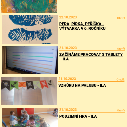
22.10.2023
Otevřít
PERA, PÍRKA, PEŘÍČKA -
VÝTVARKA V 6. ROČNÍKU
21.10.2023
Otevřít
ZAČÍNÁME PRACOVAT S TABLETY
– II.A
21.10.2023
Otevřít
VZHŮRU NA PALUBU - II.A
21.10.2023
Otevřít
PODZIMNÍ HRA - II.A