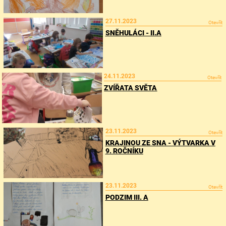
27.11.2023
Otevřít
SNĚHULÁCI - II.A
24.11.2023
Otevřít
ZVÍŘATA SVĚTA
23.11.2023
Otevřít
KRAJINOU ZE SNA - VÝTVARKA V
9. ROČNÍKU
23.11.2023
Otevřít
PODZIM III. A