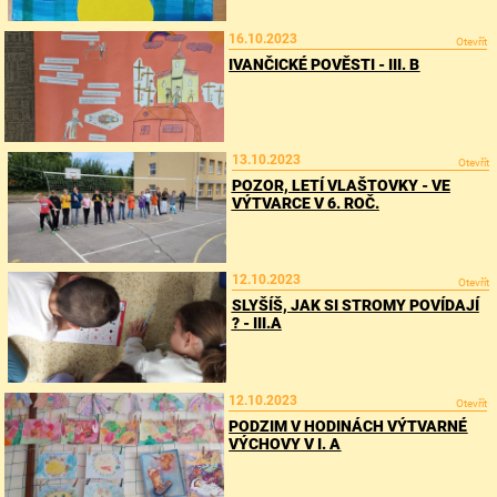
16.10.2023
Otevřít
IVANČICKÉ POVĚSTI - III. B
13.10.2023
Otevřít
POZOR, LETÍ VLAŠTOVKY - VE
VÝTVARCE V 6. ROČ.
12.10.2023
Otevřít
SLYŠÍŠ, JAK SI STROMY POVÍDAJÍ
? - III.A
12.10.2023
Otevřít
PODZIM V HODINÁCH VÝTVARNÉ
VÝCHOVY V I. A