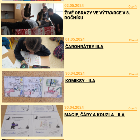
02.05.2024
Otevřít
ŽIVÉ OBRAZY VE VÝTVARCE V 8.
ROČNÍKU
01.05.2024
Otevřít
ČAROHRÁTKY III.A
30.04.2024
Otevřít
KOMIKSY - II.A
30.04.2024
Otevřít
MAGIE, ČÁRY A KOUZLA - II.A