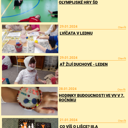
OLYMPIJSKÉ HRY ŠD
29.01.2024
Otevřít
LVÍČATA V LEDNU
29.01.2024
Otevřít
AŤ ŽIJÍ DUCHOVÉ - LEDEN
28.01.2024
Otevřít
HODINKY BUDOUCNOSTI VE VV V 7.
ROČNÍKU
21.01.2024
Otevřít
CO VÍŠ O LIŠCE? III.A