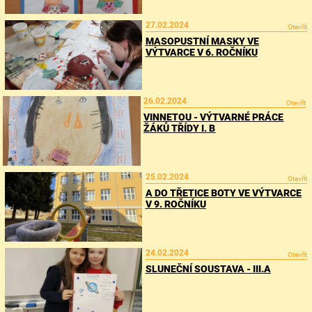
27.02.2024
Otevřít
MASOPUSTNÍ MASKY VE
VÝTVARCE V 6. ROČNÍKU
26.02.2024
Otevřít
VINNETOU - VÝTVARNÉ PRÁCE
ŽÁKŮ TŘÍDY I. B
25.02.2024
Otevřít
A DO TŘETICE BOTY VE VÝTVARCE
V 9. ROČNÍKU
24.02.2024
Otevřít
SLUNEČNÍ SOUSTAVA - III.A