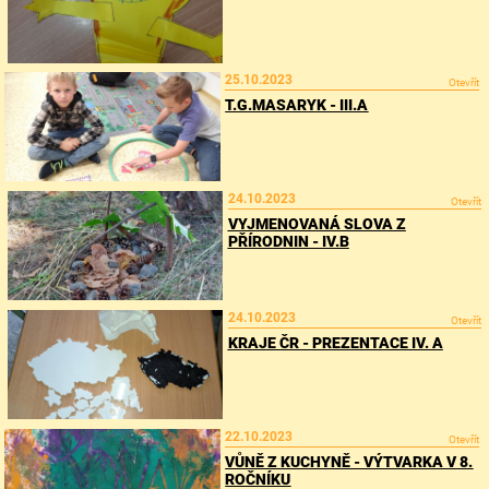
25.10.2023
Otevřít
T.G.MASARYK - III.A
24.10.2023
Otevřít
VYJMENOVANÁ SLOVA Z
PŘÍRODNIN - IV.B
24.10.2023
Otevřít
KRAJE ČR - PREZENTACE IV. A
22.10.2023
Otevřít
VŮNĚ Z KUCHYNĚ - VÝTVARKA V 8.
ROČNÍKU