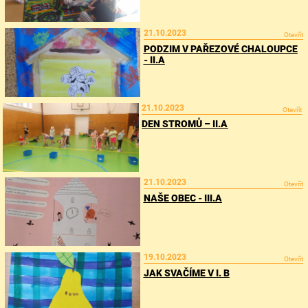
21.10.2023
Otevřít
PODZIM V PAŘEZOVÉ CHALOUPCE
- II.A
21.10.2023
Otevřít
DEN STROMŮ – II.A
21.10.2023
Otevřít
NAŠE OBEC - III.A
19.10.2023
Otevřít
JAK SVAČÍME V I. B