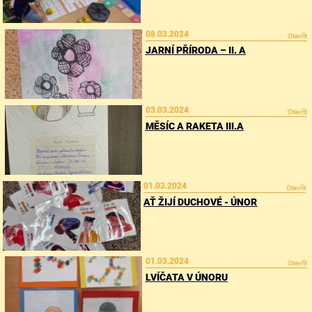
08.03.2024
Otevřít
JARNÍ PŘÍRODA – II. A
03.03.2024
Otevřít
MĚSÍC A RAKETA III.A
01.03.2024
Otevřít
AŤ ŽIJÍ DUCHOVÉ - ÚNOR
01.03.2024
Otevřít
LVÍČATA V ÚNORU