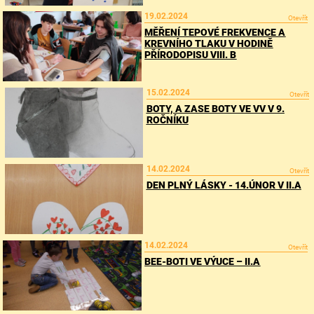
19.02.2024
Otevřít
MĚŘENÍ TEPOVÉ FREKVENCE A
KREVNÍHO TLAKU V HODINĚ
PŘÍRODOPISU VIII. B
15.02.2024
Otevřít
BOTY, A ZASE BOTY VE VV V 9.
ROČNÍKU
14.02.2024
Otevřít
DEN PLNÝ LÁSKY - 14.ÚNOR V II.A
14.02.2024
Otevřít
BEE-BOTI VE VÝUCE – II.A