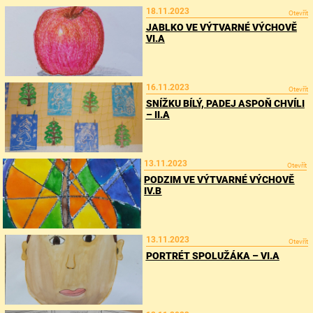
18.11.2023
Otevřít
JABLKO VE VÝTVARNÉ VÝCHOVĚ
VI.A
16.11.2023
Otevřít
SNÍŽKU BÍLÝ, PADEJ ASPOŇ CHVÍLI
– II.A
13.11.2023
Otevřít
PODZIM VE VÝTVARNÉ VÝCHOVĚ
IV.B
13.11.2023
Otevřít
PORTRÉT SPOLUŽÁKA – VI.A