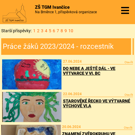
ZŠ TGM Ivančice
Na Brněnce 1, příspěvková organizace
Starší příspěvky:
1
2
3
4
5
6
7
8
9
10
Práce žáků 2023/2024 - rozcestník
27.06.2024
Otevřít
DO NEBE A JEŠTĚ DÁL - VE
VÝTVARCE V VI. BC
22.06.2024
Otevřít
STAROVĚKÉ ŘECKO VE VÝTVARNÉ
VÝCHOVĚ VI.A
20.06.2024
Otevřít
ZNAMENÍ ZVĚROKRUHU VE