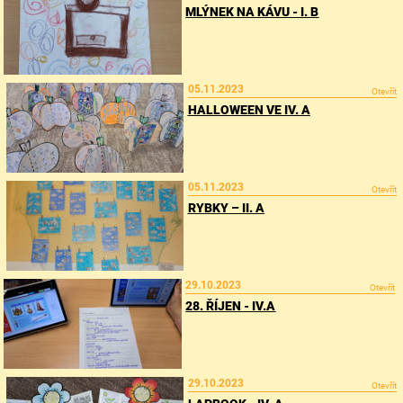
MLÝNEK NA KÁVU - I. B
05.11.2023
Otevřít
HALLOWEEN VE IV. A
05.11.2023
Otevřít
RYBKY – II. A
29.10.2023
Otevřít
28. ŘÍJEN - IV.A
29.10.2023
Otevřít