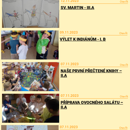
12.11.2023
Otevřít
SV. MARTIN - III.A
09.11.2023
Otevřít
VÝLET K INDIÁNŮM - I. B
07.11.2023
Otevřít
NAŠE PRVNÍ PŘEČTENÉ KNIHY –
II.A
07.11.2023
Otevřít
PŘÍPRAVA OVOCNÉHO SALÁTU –
II.A
07.11.2023
Otevřít