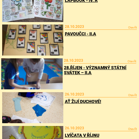
LAPBOOK - IV. A
28.10.2023
Otevřít
PAVOUČCI - II.A
28.10.2023
Otevřít
28.ŘÍJEN - VÝZNAMNÝ STÁTNÍ
SVÁTEK – II.A
26.10.2023
Otevřít
AŤ ŽIJÍ DUCHOVÉ!
26.10.2023
Otevřít
LVÍČATA V ŘÍJNU