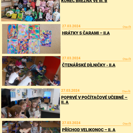
KONEC BŘEZNA VE III. B
27.03.2024
Otevřít
HRÁTKY S ČARAMI – II.A
27.03.2024
Otevřít
ČTENÁŘSKÉ DÍLNIČKY - II.A
27.03.2024
Otevřít
POPRVÉ V POČÍTAČOVÉ UČEBNĚ –
II. A
27.03.2024
Otevřít
PŘÍCHOD VELIKONOC – II. A