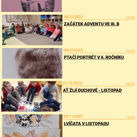
06.12.2023
Otevřít
ZAČÁTEK ADVENTU VE III. B
04.12.2023
Otevřít
PTAČÍ PORTRÉT V 6. ROČNÍKU
01.12.2023
Otevřít
AŤ ŽIJÍ DUCHOVÉ - LISTOPAD
30.11.2023
Otevřít
LVÍČATA V LISTOPADU