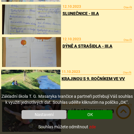
12.10.2023
Otevřít
SLUNEČNICE - III.A
12.10.2023
Otevřít
DÝNĚ A STRAŠIDLA - III.A
11.10.2023
Otevřít
KRAJINOU S 9. ROČNÍKEM VE VV
Základní škola T. G. Masaryka Ivančice a partneři potřebují Váš souhlas
k využití jednotlivých dat. Souhlas udělíte kliknutím na políčko „OK“.
02.10.2023
Otevřít
KOLÁŽ Z PŘÍRODNIN - IV.B
Nastavení
OK
Souhlas můžete odmítnout
zde