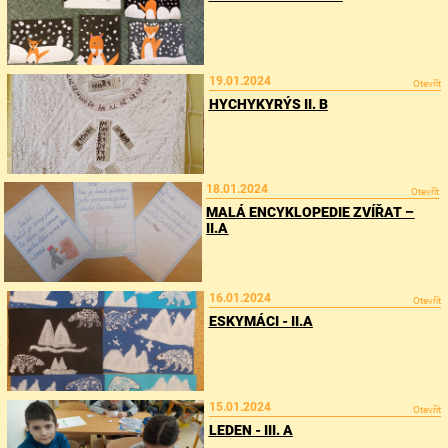
19.01.2024
Otevřít
HYCHYKYRÝS II. B
18.01.2024
Otevřít
MALÁ ENCYKLOPEDIE ZVÍŘAT –
II.A
16.01.2024
Otevřít
ESKYMÁCI - II.A
15.01.2024
Otevřít
LEDEN - III. A