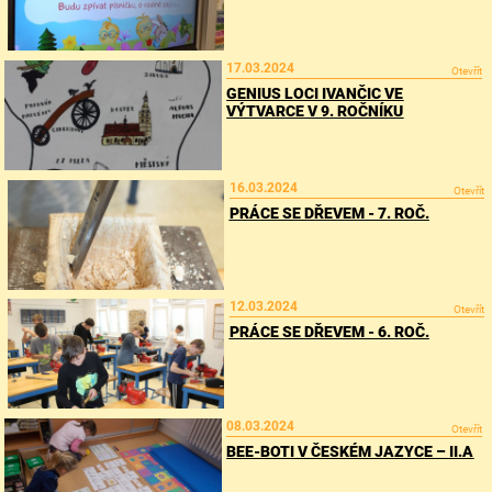
17.03.2024
Otevřít
GENIUS LOCI IVANČIC VE
VÝTVARCE V 9. ROČNÍKU
16.03.2024
Otevřít
PRÁCE SE DŘEVEM - 7. ROČ.
12.03.2024
Otevřít
PRÁCE SE DŘEVEM - 6. ROČ.
08.03.2024
Otevřít
BEE-BOTI V ČESKÉM JAZYCE – II.A