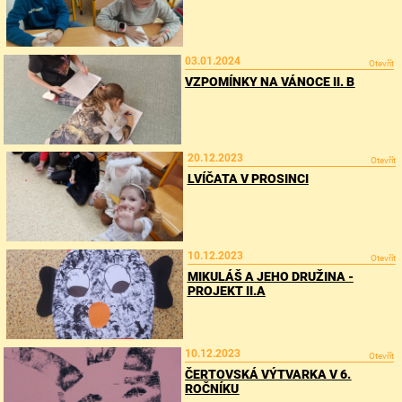
03.01.2024
Otevřít
VZPOMÍNKY NA VÁNOCE II. B
20.12.2023
Otevřít
LVÍČATA V PROSINCI
10.12.2023
Otevřít
MIKULÁŠ A JEHO DRUŽINA -
PROJEKT II.A
10.12.2023
Otevřít
ČERTOVSKÁ VÝTVARKA V 6.
ROČNÍKU