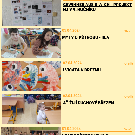
GEWINNER AUS D-A-CH - PROJEKT
NJ V 9. ROČNÍKU
05.04.2024
Otevřít
MÝTY O PŠTROSU - III.A
02.04.2024
Otevřít
LVÍČATA V BŘEZNU
02.04.2024
Otevřít
AŤ ŽIJÍ DUCHOVÉ BŘEZEN
01.04.2024
Otevřít