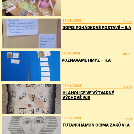
16.06.2024
Otevřít
DOPIS POHÁDKOVÉ POSTAVĚ – II.A
16.06.2024
Otevřít
POZNÁVÁME HMYZ – II.A
08.06.2024
Otevřít
HLAHOLICE VE VÝTVARNÉ
VÝCHOVĚ IV.B
08.06.2024
Otevřít
TUTANCHAMON OČIMA ŽÁKŮ VI.A