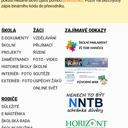
pokusí hledané slovo zjistit pomocí
převodníku
. Pozor na bezchybný
zápis binárního kódu do převodníku.
ŠKOLA
ŽÁCI
ZAJÍMAVÉ ODKAZY
E-DOKUMENTY
VZDĚLÁVÁNÍ
ŠKOLNÍ
PŘIJÍMACÍ
PROJEKTY
ŘÍZENÍ
ZAMĚSTNANCI
FOTO - VIDEO
HISTORIE ŠKOLY
ŠKOLNÍ
INTERIÉR - FOTO
SOUTĚŽE
EXTERIÉR - FOTO
ÚSPĚCHY ŽÁKŮ
ONLINE SVĚT
RODIČE
DŮLEŽITÉ
E-NÁSTĚNKA
ŠKOLSKÁ RADA