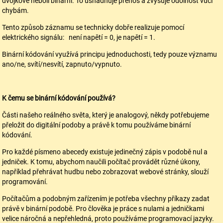
dvojkové neboli binární. To usnadňuje přenos a zvyšuje odolnost vůči
chybám.
Tento způsob záznamu se technicky dobře realizuje pomocí
elektrického signálu: není napětí = 0, je napětí = 1.
Binární kódování využívá principu jednoduchosti, tedy pouze významu
ano/ne, svítí/nesvítí, zapnuto/vypnuto.
K čemu se binární kódování používá?
Části našeho reálného světa, který je analogový, někdy potřebujeme
přeložit do digitální podoby a právě k tomu používáme binární
kódování.
Pro každé písmeno abecedy existuje jedinečný zápis v podobě nul a
jedniček. K tomu, abychom naučili počítač provádět různé úkony,
například přehrávat hudbu nebo zobrazovat webové stránky, slouží
programování.
Počítačům a podobným zařízením je potřeba všechny příkazy zadat
právě v binární podobě. Pro člověka je práce s nulami a jedničkami
velice náročná a nepřehledná, proto používáme programovací jazyky.