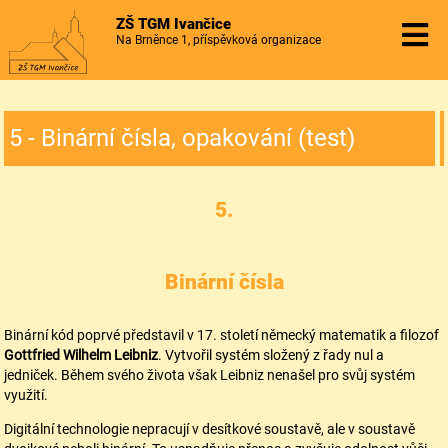
ZŠ TGM Ivančice
Na Brněnce 1, příspěvková organizace
5 - Binární čísla, opakování (test)
5.
Binární čísla
Binární kód poprvé představil v 17. století německý matematik a filozof
Gottfried Wilhelm Leibniz
. Vytvořil systém složený z řady nul a
jedniček. Během svého života však Leibniz nenašel pro svůj systém
využití.
Digitální technologie nepracují v desítkové soustavě, ale v soustavě