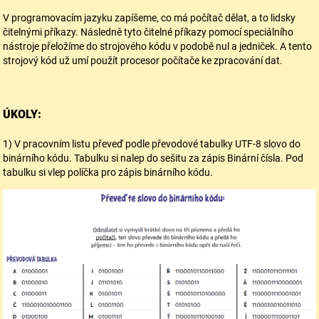
V programovacím jazyku zapíšeme, co má počítač dělat, a to lidsky
čitelnými příkazy. Následně tyto čitelné příkazy pomocí speciálního
nástroje přeložíme do strojového kódu v podobě nul a jedniček. A tento
strojový kód už umí použít procesor počítače ke zpracování dat.
ÚKOLY:
1) V pracovním listu převeď podle převodové tabulky UTF-8 slovo do
binárního kódu. Tabulku si nalep do sešitu za zápis Binární čísla. Pod
tabulku si vlep políčka pro zápis binárního kódu.