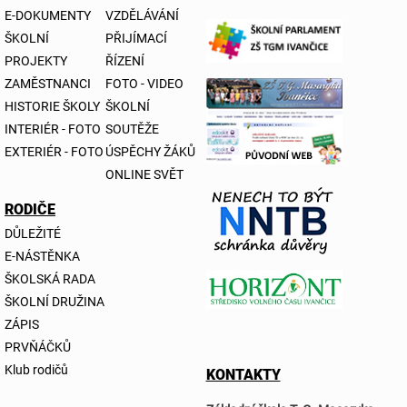
E-DOKUMENTY
VZDĚLÁVÁNÍ
ŠKOLNÍ
PŘIJÍMACÍ
PROJEKTY
ŘÍZENÍ
ZAMĚSTNANCI
FOTO - VIDEO
HISTORIE ŠKOLY
ŠKOLNÍ
INTERIÉR - FOTO
SOUTĚŽE
EXTERIÉR - FOTO
ÚSPĚCHY ŽÁKŮ
ONLINE SVĚT
RODIČE
DŮLEŽITÉ
E-NÁSTĚNKA
ŠKOLSKÁ RADA
ŠKOLNÍ DRUŽINA
ZÁPIS
PRVŇÁČKŮ
Klub rodičů
KONTAKTY