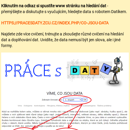
Kliknutím na odkaz si spustíte www stránku na hledání dat
-
přemýšlejte a diskutujte s vyučujícím, hledejte data s robotem Datíkem.
HTTPS://PRACESDATY.ZCU.CZ/INDEX.PHP/CO-JSOU-DATA
Najdete zde více cvičení, trénujte a zkoušejte různé cvičení na hledání
dat a doplňování dat. Uvidíte, že data nemusí být jen slova, ale i jiné
formy.