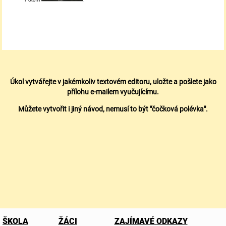
Úkol vytvářejte v jakémkoliv textovém editoru, uložte a pošlete jako
přílohu e-mailem vyučujícímu.
Můžete vytvořit i jiný návod, nemusí to být "čočková polévka".
ŠKOLA
ŽÁCI
ZAJÍMAVÉ ODKAZY