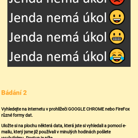
Bádání 2
Vyhledejte na internetu v prohlížeči GOOGLE CHROME nebo FireFox
různé formy dat.
Uložte si na plochu některá data, která jste si vyhledali a pomocí e-
mailu, který jsme již používali v minulých hodinách pošlete
vyučujícímu. Postup je níže.