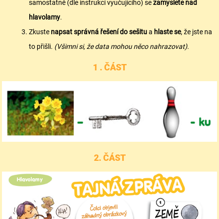
samostatně (dle instrukcí vyučujícího) se
zamyslete nad
hlavolamy
.
Zkuste
napsat správná řešení do sešitu
a
hlaste se
, že jste na
to přišli.
(Všimni si, že data mohou něco nahrazovat)
.
1 . ČÁST
2. ČÁST