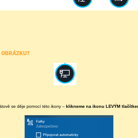
A OBRÁZKU?
rátově se děje pomocí této ikony –
klikneme na ikonu LEVÝM tlačítk