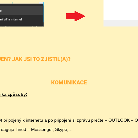
? JAK JSI TO ZJISTIL(A)?
KOMUNIKACE
ika způsoby:
t připojený k internetu a po připojení si zprávu přečte – OUTLOOK –
a reaguje ihned – Messenger, Skype,…