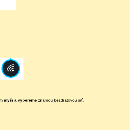
em myši a vybereme
známou bezdrátovou síť.