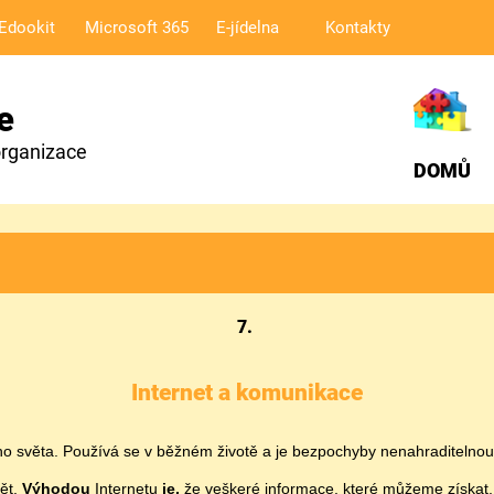
Edookit
Microsoft 365
E-jídelna
Kontakty
e
organizace
DOMŮ
7.
Internet a komunikace
ho světa. Používá se v běžném životě a je bezpochyby nenahraditelno
vět.
Výhodou
Internetu
je,
že veškeré informace, které můžeme získat,