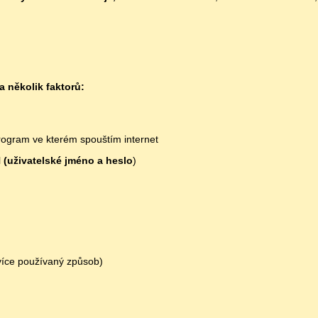
a několik faktorů:
rogram ve kterém spouštím internet
l
(uživatelské jméno a heslo
)
více používaný způsob)