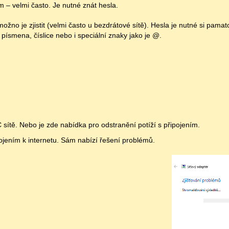
m – velmi často. Je nutné znát hesla.
ožno je zjistit (velmi často u bezdrátové sítě). Hesla je nutné si pama
 písmena, číslice nebo i speciální znaky jako je @.
 sítě. Nebo je zde nabídka pro odstranění potíží s připojením.
jením k internetu. Sám nabízí řešení problémů.