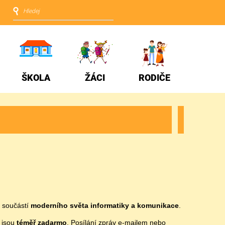
ŠKOLA
ŽÁCI
RODIČE
u součástí
moderního světa informatiky a komunikace
.
 jsou
téměř zadarmo
. Posílání zpráv e-mailem nebo