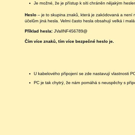
Je možné, že je přístup k síti chráněn nějakým hesle
Heslo
– je to skupina znaků, která je zakódovaná a není m
účelům jiná hesla. Velmi často hesla obsahují velká i malá
Příklad hesla:
JValINF456789@
Čím více znaků, tím více bezpečné heslo je.
U kabelového připojení se zde nastavují vlastnosti PC
PC je tak chytrý, že nám pomáhá s neuspěchy s připo