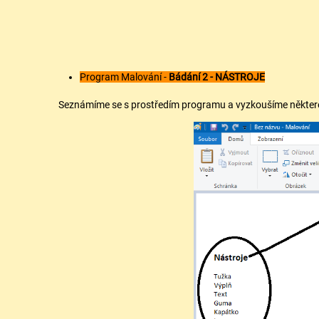
Program Malování -
Bádání 2 - NÁSTROJE
Seznámíme se s prostředím programu a vyzkoušíme některé n