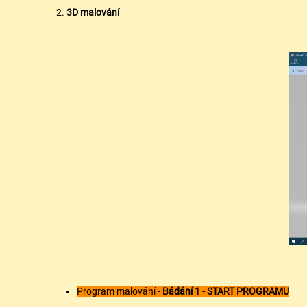
2.
3D malování
Program malování -
Bádání 1 - START PROGRAMU