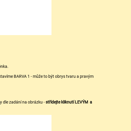
énka.
nastavíme BARVA 1 - může to být obrys tvaru a pravým
ry dle zadání na obrázku -
střídejte kliknutí LEVÝM a