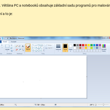
. Většina PC a notebooků obsahuje základní sadu programů pro malován
a to je: