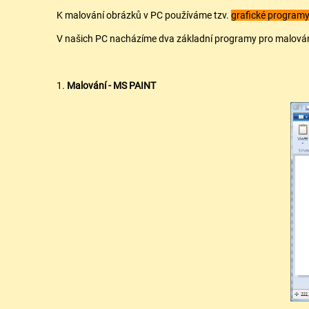
K malování obrázků v PC používáme tzv.
grafické programy
V našich PC nacházíme dva základní programy pro malování 
1.
Malování - MS PAINT