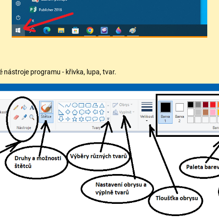
ástroje programu - křivka, lupa, tvar.