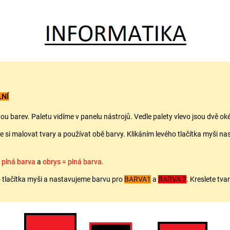
LNÍ
 barev. Paletu vidíme v panelu nástrojů. Vedle palety vlevo jsou dvě ok
e si malovat tvary a používat obě barvy. Klikáním levého tlačítka myši 
= plná barva
a
obrys = plná barva.
 tlačítka myši a nastavujeme barvu pro
BARVA1
a
BARVA 2
. Kreslete tva