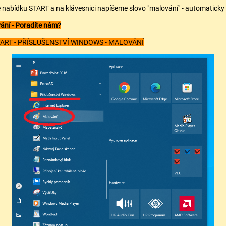
 nabídku START a na klávesnici napíšeme slovo "malování" - automaticky
vání - Poradíte nám?
ART - PŘÍSLUŠENSTVÍ WINDOWS - MALOVÁNÍ