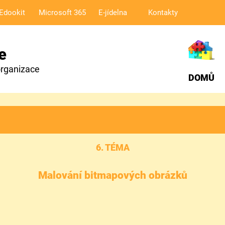
Edookit
Microsoft 365
E-jídelna
Kontakty
e
organizace
DOMŮ
6. TÉMA
Malování bitmapových obrázků