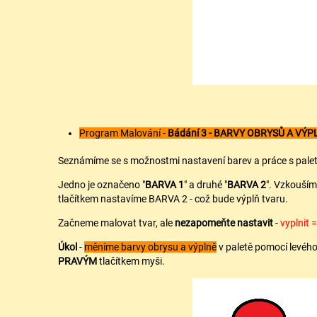
Program Malování -
Bádání 3 - BARVY OBRYSŮ A VÝP
Seznámíme se s možnostmi nastavení barev a práce s paletou
Jedno je označeno "
BARVA 1
" a druhé "
BARVA 2
". Vzkouším
tlačítkem nastavíme BARVA 2 - což bude výplň tvaru.
Začneme malovat tvar, ale
nezapomeňte nastavit
-
vyplnit 
Úkol
-
měníme barvy obrysu a výplně
v paletě pomocí levého
PRAVÝM
tlačítkem myši.