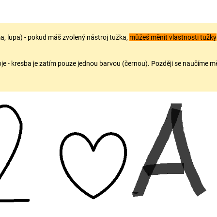
ma, lupa) - pokud máš zvolený nástroj tužka,
můžeš měnit vlastnosti tužky
roje - kresba je zatím pouze jednou barvou (černou). Později se naučíme mě