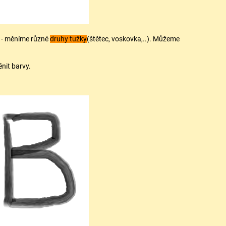
- měníme různé
druhy tužky
(štětec, voskovka,..). Můžeme
nit barvy.