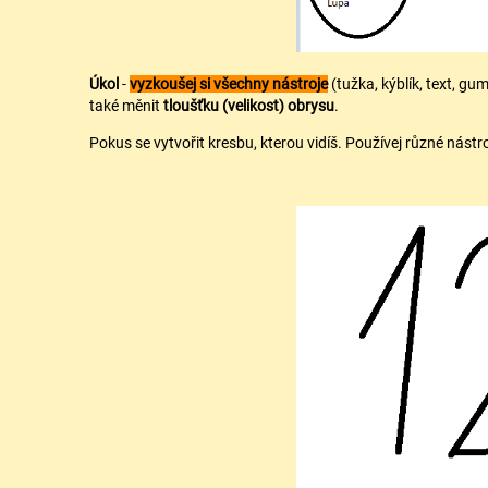
Úkol
-
vyzkoušej si všechny nástroje
(tužka, kýblík, text, gu
také měnit
tloušťku (velikost) obrysu
.
Pokus se vytvořit kresbu, kterou vidíš. Používej různé nást