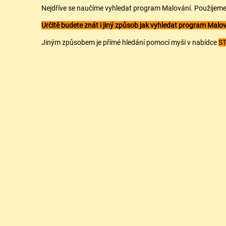
Nejdříve se naučíme vyhledat program Malování. Použijeme
Určitě budete znát i jiný způsob jak vyhledat program Malo
Jiným způsobem je přímé hledání pomocí myši v nabídce
ST