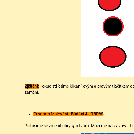
Zjištění:
Pokud střídáme klikání levým a pravým tlačítkem do
zamění.
Program Malování -
Bádání 4 - OBRYS
Pokusíme se změnit obrysy u tvarů. Můžeme nastavovat tl