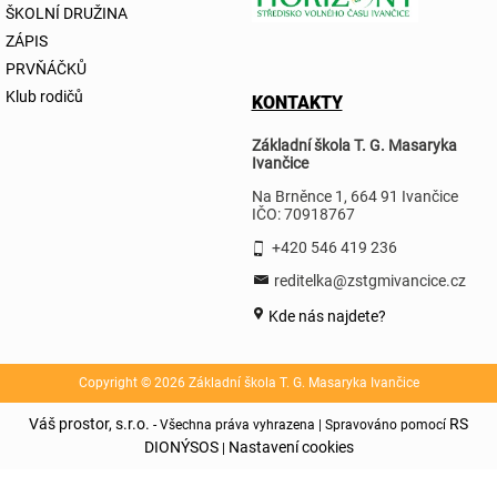
ŠKOLNÍ DRUŽINA
ZÁPIS
PRVŇÁČKŮ
Klub rodičů
KONTAKTY
Základní škola T. G. Masaryka
Ivančice
Na Brněnce 1, 664 91 Ivančice
IČO: 70918767
+420 546 419 236
reditelka@zstgmivancice.cz
Kde nás najdete?
Copyright © 2026 Základní škola T. G. Masaryka Ivančice
Váš prostor, s.r.o.
RS
- Všechna práva vyhrazena | Spravováno pomocí
DIONÝSOS
Nastavení cookies
|