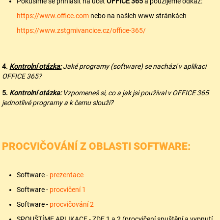
Pokusíme se přihlásit na účet
OFFICE 365
a použijeme odkaz:
https://www.office.com
nebo na našich www stránkách
https://www.zstgmivancice.cz/office-365/
4.
Kontrolní otázka:
Jaké programy (software) se nachází v aplikaci
OFFICE 365?
5.
Kontrolní otázka:
Vzpomeneš si, co a jak jsi používal v OFFICE 365
jednotlivé programy a k čemu slouží?
PROCVIČOVÁNÍ Z OBLASTI SOFTWARE:
Software -
prezentace
Software -
procvičení 1
Software -
procvičování 2
SPOUŠTÍME APLIKACE - ZDE 1 a 2 (procvičení spuštění a vypnutí