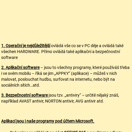
1. Operační je nejdůležitější
ovládá vše co se v PC děje a ovládá také
všechen HARDWARE. Přímo ovládá také aplikační a bezpečnostní
software
2. Aplikační software
– jsou to všechny programy, které používáš třeba
i ve svém mobilu – říká se jim „APPKY“ (aplikace) – můžeš v nich
malovat, poslouchat hudbu, surfovat na internetu, nebo být na
sociálních sítích…atd.
3. Bezpečnostní software
jsou tzv. „antiviry“ – určitě nějaký znáš,
například AVAST antivir, NORTON antivir, AVG antivir atd.
Aplikací jsou i naše programy pod účtem Microsoft.