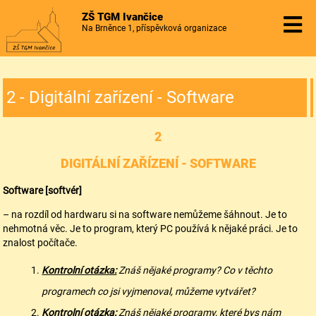
ZŠ TGM Ivančice
Na Brněnce 1, příspěvková organizace
2 - Digitální zařízení - Software
2
DIGITÁLNÍ ZAŘÍZENÍ - SOFTWARE
Softw
are
[softvér]
– na rozdíl od hardwaru si na software nemůžeme šáhnout. Je to
nehmotná věc. Je to program, který PC používá k nějaké práci. Je to
znalost počítače.
Kontrolní otázka:
Znáš nějaké programy? Co v těchto
programech co jsi vyjmenoval, můžeme vytvářet?
Kontrolní otázka:
Znáš nějaké programy, které bys nám