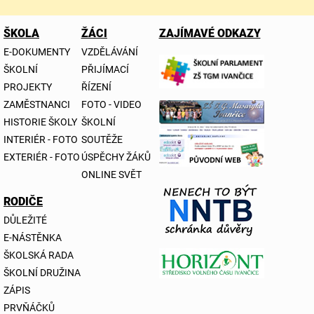
ŠKOLA
ŽÁCI
ZAJÍMAVÉ ODKAZY
E-DOKUMENTY
VZDĚLÁVÁNÍ
ŠKOLNÍ
PŘIJÍMACÍ
PROJEKTY
ŘÍZENÍ
ZAMĚSTNANCI
FOTO - VIDEO
HISTORIE ŠKOLY
ŠKOLNÍ
INTERIÉR - FOTO
SOUTĚŽE
EXTERIÉR - FOTO
ÚSPĚCHY ŽÁKŮ
ONLINE SVĚT
RODIČE
DŮLEŽITÉ
E-NÁSTĚNKA
ŠKOLSKÁ RADA
ŠKOLNÍ DRUŽINA
ZÁPIS
PRVŇÁČKŮ