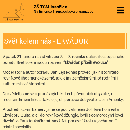
ZŠ TGM Ivančice
Na Brněnce 1, příspěvková organizace
Svět kolem nás - EKVÁDOR
V pátek 21. února navštívili žáci 7. – 9. ročníku další díl cestopisného
pořadu Svět kolem nás, s názvem
“Ekvádor, příběh evoluce”
.
Moderátor a autor pořadu Jan Lejsek nás provedl jak historií této
rovníkové jihoamerické země, tak jejími zeměpisnými, přírodními i
kulturními zvláštnostmi.
Dozvěděli jsme se o pradávných kultech původních obyvatel, o
mocném kmeni Inků a také o jejich porážce dobyvateli Jižní Ameriky.
Prostřednictvím kamery jsme se podívali nejen do hlavního města
Ekvádoru Quita, ale i do rovníkové džungle, lovili s domorodými lovci
divoká zvířata foukačkami, navštívili pralesní školu a „ochutnali“
místní speciality.