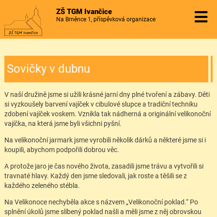
ZŠ TGM Ivančice
Na Brněnce 1, příspěvková organizace
Sovičky v dubnu
V naší družině jsme si užili krásné jarní dny plné tvoření a zábavy. Děti
si vyzkoušely barvení vajíček v cibulové slupce a tradiční techniku
zdobení vajíček voskem. Vznikla tak nádherná a originální velikonoční
vajíčka, na která jsme byli všichni pyšní.
Na velikonoční jarmark jsme vyrobili několik dárků a některé jsme si i
koupili, abychom podpořili dobrou věc.
A protože jaro je čas nového života, zasadili jsme trávu a vytvořili si
travnaté hlavy. Každý den jsme sledovali, jak roste a těšili se z
každého zeleného stébla.
Na Velikonoce nechyběla akce s názvem „Velikonoční poklad.“ Po
splnění úkolů jsme slíbený poklad našli a měli jsme z něj obrovskou