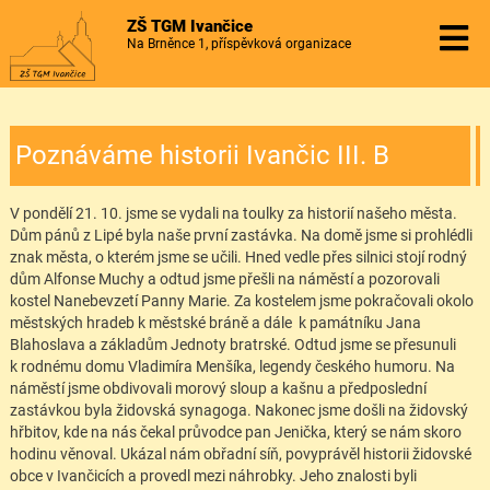
ZŠ TGM Ivančice
Na Brněnce 1, příspěvková organizace
Poznáváme historii Ivančic III. B
V pondělí 21. 10. jsme se vydali na toulky za historií našeho města.
Dům pánů z Lipé byla naše první zastávka. Na domě jsme si prohlédli
znak města, o kterém jsme se učili. Hned vedle přes silnici stojí rodný
dům Alfonse Muchy a odtud jsme přešli na náměstí a pozorovali
kostel Nanebevzetí Panny Marie. Za kostelem jsme pokračovali okolo
městských hradeb k městské bráně a dále k památníku Jana
Blahoslava a základům Jednoty bratrské. Odtud jsme se přesunuli
k rodnému domu Vladimíra Menšíka, legendy českého humoru. Na
náměstí jsme obdivovali morový sloup a kašnu a předposlední
zastávkou byla židovská synagoga. Nakonec jsme došli na židovský
hřbitov, kde na nás čekal průvodce pan Jenička, který se nám skoro
hodinu věnoval. Ukázal nám obřadní síň, povyprávěl historii židovské
obce v Ivančicích a provedl mezi náhrobky. Jeho znalosti byli