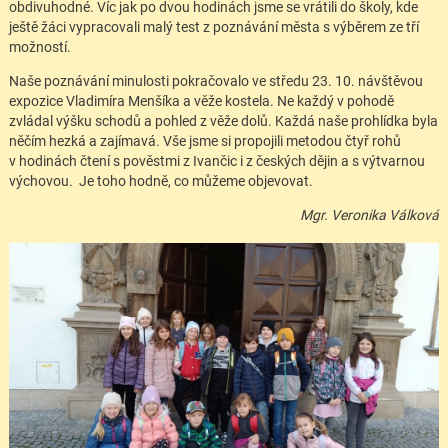
obdivuhodné. Víc jak po dvou hodinách jsme se vrátili do školy, kde
ještě žáci vypracovali malý test z poznávání města s výběrem ze tří
možností.
Naše poznávání minulosti pokračovalo ve středu 23. 10. návštěvou
expozice Vladimíra Menšíka a věže kostela. Ne každý v pohodě
zvládal výšku schodů a pohled z věže dolů. Každá naše prohlídka byla
něčím hezká a zajímavá. Vše jsme si propojili metodou čtyř rohů
v hodinách čtení s pověstmi z Ivančic i z českých dějin a s výtvarnou
výchovou. Je toho hodně, co můžeme objevovat.
Mgr. Veronika Válková