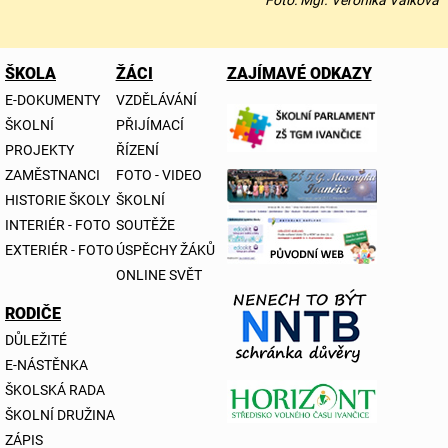
ŠKOLA
ŽÁCI
ZAJÍMAVÉ ODKAZY
E-DOKUMENTY
VZDĚLÁVÁNÍ
ŠKOLNÍ
PŘIJÍMACÍ
PROJEKTY
ŘÍZENÍ
ZAMĚSTNANCI
FOTO - VIDEO
HISTORIE ŠKOLY
ŠKOLNÍ
INTERIÉR - FOTO
SOUTĚŽE
EXTERIÉR - FOTO
ÚSPĚCHY ŽÁKŮ
ONLINE SVĚT
RODIČE
DŮLEŽITÉ
E-NÁSTĚNKA
ŠKOLSKÁ RADA
ŠKOLNÍ DRUŽINA
ZÁPIS