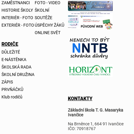
ZAMĚSTNANCI
FOTO - VIDEO
HISTORIE ŠKOLY
ŠKOLNÍ
INTERIÉR - FOTO
SOUTĚŽE
EXTERIÉR - FOTO
ÚSPĚCHY ŽÁKŮ
ONLINE SVĚT
RODIČE
DŮLEŽITÉ
E-NÁSTĚNKA
ŠKOLSKÁ RADA
ŠKOLNÍ DRUŽINA
ZÁPIS
PRVŇÁČKŮ
Klub rodičů
KONTAKTY
Základní škola T. G. Masaryka
Ivančice
Na Brněnce 1, 664 91 Ivančice
IČO: 70918767