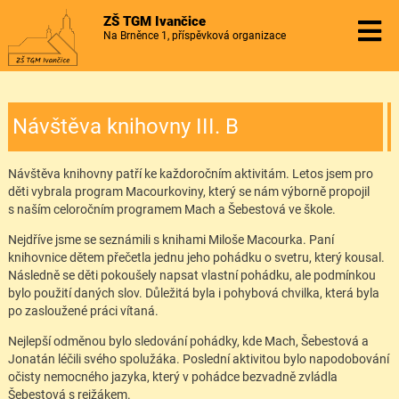
ZŠ TGM Ivančice
Na Brněnce 1, příspěvková organizace
Návštěva knihovny III. B
Návštěva knihovny patří ke každoročním aktivitám. Letos jsem pro
děti vybrala program Macourkoviny, který se nám výborně propojil
s naším celoročním programem Mach a Šebestová ve škole.
Nejdříve jsme se seznámili s knihami Miloše Macourka. Paní
knihovnice dětem přečetla jednu jeho pohádku o svetru, který kousal.
Následně se děti pokoušely napsat vlastní pohádku, ale podmínkou
bylo použití daných slov. Důležitá byla i pohybová chvilka, která byla
po zasloužené práci vítaná.
Nejlepší odměnou bylo sledování pohádky, kde Mach, Šebestová a
Jonatán léčili svého spolužáka. Poslední aktivitou bylo napodobování
očisty nemocného jazyka, který v pohádce bezvadně zvládla
Šebestová s rejžákem.