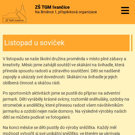
ZŠ TGM Ivančice
Na Brněnce 1, příspěvková organizace
Listopad u soviček
V listopadu se naše školní družina proměnila v místo plné zábavy a
kreativity. Měsíc jsme zahájili soutěží ve skákání na švihadle, která
přinesla spoustu radosti a zdravého soutěžení. Děti se nadšeně
zapojily a ukázaly své dovednosti. Skákání na švihadle je jejich
oblíbená činnost a skáčou rádi.
Po sportovních aktivitách jsme se pustili do příprav na adventní
jarmark. Děti vyráběly krásné svícny, roztomilé sněhuláky, ozdoby na
stromeček a andělíčky, které přinesou radost všem návštěvníkům
jarmarku a ozdobí nejen naše domovy. Na výsledné výrobky našich
dětí se můžete podívat ve fotogalerii.
Na konci měsíce se děti pustily do výroby sněžítka. Každý měl
možnost vytvořit si své unikátní sněžítko, ve kterém se ukrývala