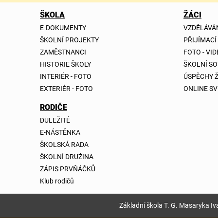
ŠKOLA
ŽÁCI
E-DOKUMENTY
VZDĚLÁVÁ
ŠKOLNÍ PROJEKTY
PŘIJÍMACÍ
ZAMĚSTNANCI
FOTO - VI
HISTORIE ŠKOLY
ŠKOLNÍ S
INTERIÉR - FOTO
ÚSPĚCHY 
EXTERIÉR - FOTO
ONLINE SV
RODIČE
DŮLEŽITÉ
E-NÁSTĚNKA
ŠKOLSKÁ RADA
ŠKOLNÍ DRUŽINA
ZÁPIS PRVŇÁČKŮ
Klub rodičů
Základní škola T. G. Masaryka Iva