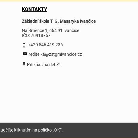
KONTAKTY
Základní škola T. G. Masaryka Ivančice
Na Brněnce 1, 664 91 Ivančice
IČO: 70918767
+420 546 419 236
reditelka@zstgmivancice.cz
Kde nás najdete?
udělíte kliknutím na políčko „OK“.