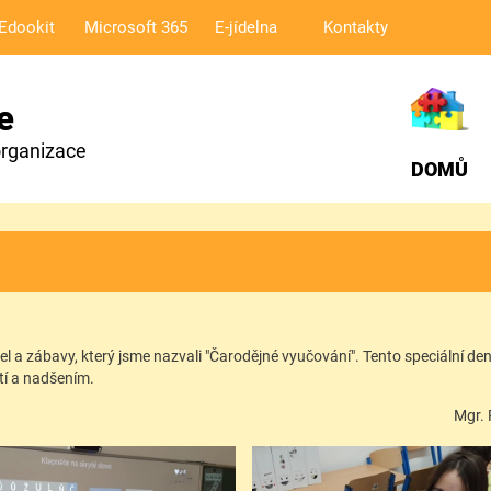
Edookit
Microsoft 365
E-jídelna
Kontakty
e
organizace
DOMŮ
l a zábavy, který jsme nazvali "Čarodějné vyučování". Tento speciální den 
stí a nadšením.
dka Hudec