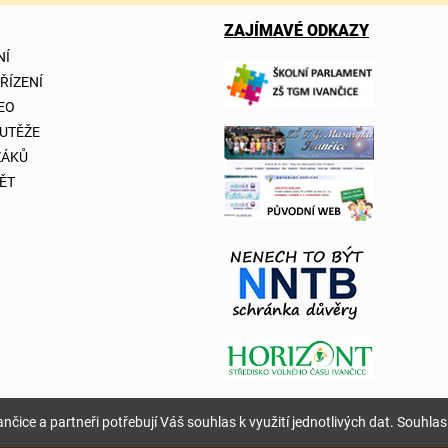
ZAJÍMAVÉ ODKAZY
NÍ
 ŘÍZENÍ
DEO
OUTĚŽE
ŽÁKŮ
ĚT
nčice a partneři potřebují Váš souhlas k využití jednotlivých dat. Souhlas 