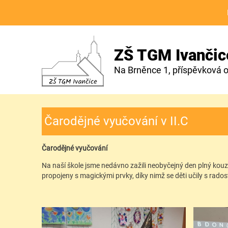
ZŠ TGM Ivančic
Na Brněnce 1, příspěvková 
Čarodějné vyučování v II.C
Čarodějné vyučování
Na naší škole jsme nedávno zažili neobyčejný den plný kouze
propojeny s magickými prvky, díky nimž se děti učily s rado
Mgr. Ra