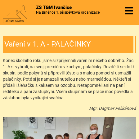
ZŠ TGM Ivančice
Na Brněnce 1, příspěvková organizace
Vaření v 1. A - PALAČINKY
Konec školního roku jsme si zpříjemnili vařením něčeho dobrého. Žáci
1. A si vybrali, na svoji premiéru v kuchyni, palačinky. Rozdělili se do tří
skupin, podle pokynů si připravili těsto a s malou pomocí si usmažili
palačinky. Poté si je namazali nutellou nebo marmeládou. Někteří si
přidali i šlehačku s kakaem na ozdobu. Nezapomněli ani na paní
ředitelku a paní zástupkyni. Všem skupinám se práce moc povedla a
zásluhou byla vynikající svačina.
Mgr. Dagmar Pelikánová