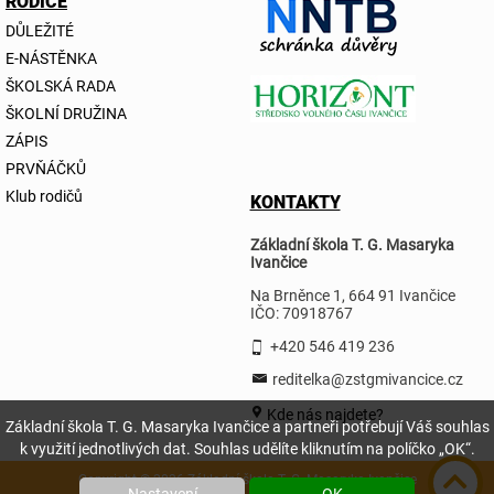
RODIČE
DŮLEŽITÉ
E-NÁSTĚNKA
ŠKOLSKÁ RADA
ŠKOLNÍ DRUŽINA
ZÁPIS
PRVŇÁČKŮ
Klub rodičů
KONTAKTY
Základní škola T. G. Masaryka
Ivančice
Na Brněnce 1, 664 91 Ivančice
IČO: 70918767
+420 546 419 236
reditelka@zstgmivancice.cz
Kde nás najdete?
Základní škola T. G. Masaryka Ivančice a partneři potřebují Váš souhlas
k využití jednotlivých dat. Souhlas udělíte kliknutím na políčko „OK“.
Copyright © 2026 Základní škola T. G. Masaryka Ivančice