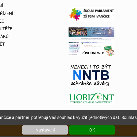
NÍ
 ŘÍZENÍ
DEO
OUTĚŽE
ŽÁKŮ
ĚT
nčice a partneři potřebují Váš souhlas k využití jednotlivých dat. Souhlas 
Nastavení
OK
Copyright © 2026 Základní škola T. G. Masaryka Ivančice