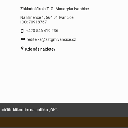
Základní škola T. G. Masaryka Ivančice
Na Brněnce 1, 664 91 Ivančice
IČO: 70918767
+420 546 419 236
reditelka@zstgmivancice.cz
Kde nás najdete?
udělíte kliknutím na políčko „OK“.