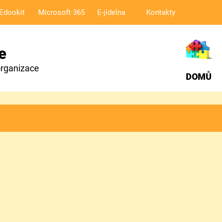
Edookit
Microsoft 365
E-jídelna
Kontakty
e
organizace
DOMŮ