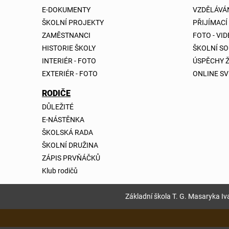
E-DOKUMENTY
VZDĚLÁVÁ
ŠKOLNÍ PROJEKTY
PŘIJÍMACÍ
ZAMĚSTNANCI
FOTO - VI
HISTORIE ŠKOLY
ŠKOLNÍ S
INTERIÉR - FOTO
ÚSPĚCHY 
EXTERIÉR - FOTO
ONLINE SV
RODIČE
DŮLEŽITÉ
E-NÁSTĚNKA
ŠKOLSKÁ RADA
ŠKOLNÍ DRUŽINA
ZÁPIS PRVŇÁČKŮ
Klub rodičů
Základní škola T. G. Masaryka Iva