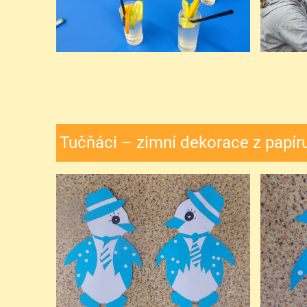
Tučňáci – zimní dekorace z papíru