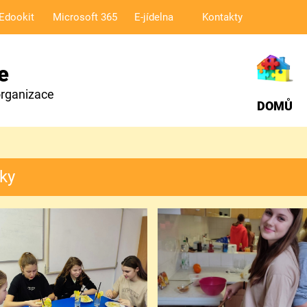
Edookit
Microsoft 365
E-jídelna
Kontakty
e
organizace
DOMŮ
vky