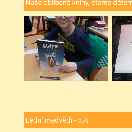
Naše oblíbené knihy, čteme dětem
Lední medvědi - 5.A