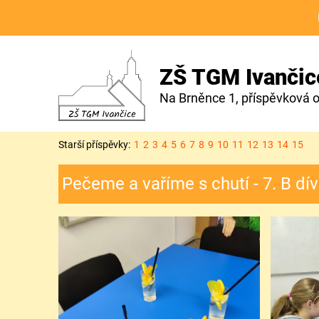
ZŠ TGM Ivančic
Na Brněnce 1, příspěvková 
Starší příspěvky:
1
2
3
4
5
6
7
8
9
10
11
12
13
14
15
Pečeme a vaříme s chutí - 7. B dí