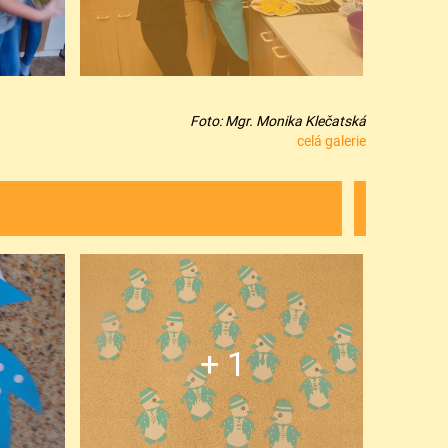
Foto: Mgr. Monika Klečatská
celá galerie
+ 1