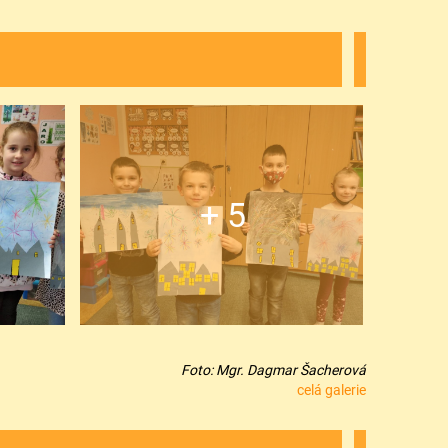
+ 5
Foto: Mgr. Dagmar Šacherová
celá galerie