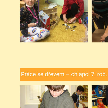
Práce se dřevem – chlapci 7. roč.