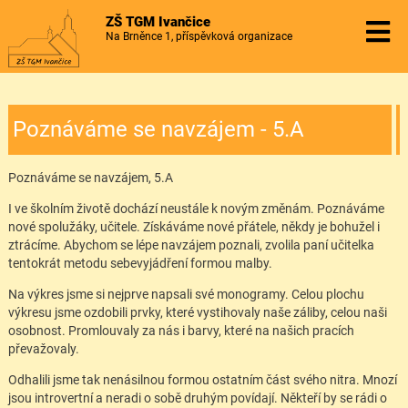
ZŠ TGM Ivančice
Na Brněnce 1, příspěvková organizace
Poznáváme se navzájem - 5.A
Poznáváme se navzájem, 5.A
I ve školním životě dochází neustále k novým změnám. Poznáváme
nové spolužáky, učitele. Získáváme nové přátele, někdy je bohužel i
ztrácíme. Abychom se lépe navzájem poznali, zvolila paní učitelka
tentokrát metodu sebevyjádření formou malby.
Na výkres jsme si nejprve napsali své monogramy. Celou plochu
výkresu jsme ozdobili prvky, které vystihovaly naše záliby, celou naši
osobnost. Promlouvaly za nás i barvy, které na našich pracích
převažovaly.
Odhalili jsme tak nenásilnou formou ostatním část svého nitra. Mnozí
jsou introvertní a neradi o sobě druhým povídají. Někteří by se rádi o