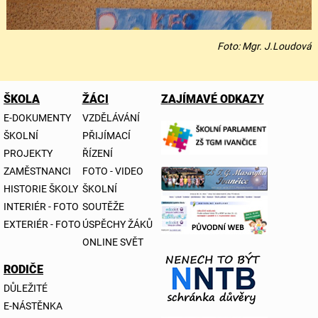
Foto: Mgr. J.Loudová
ŠKOLA
ŽÁCI
ZAJÍMAVÉ ODKAZY
E-DOKUMENTY
VZDĚLÁVÁNÍ
ŠKOLNÍ
PŘIJÍMACÍ
PROJEKTY
ŘÍZENÍ
ZAMĚSTNANCI
FOTO - VIDEO
HISTORIE ŠKOLY
ŠKOLNÍ
INTERIÉR - FOTO
SOUTĚŽE
EXTERIÉR - FOTO
ÚSPĚCHY ŽÁKŮ
ONLINE SVĚT
RODIČE
DŮLEŽITÉ
E-NÁSTĚNKA