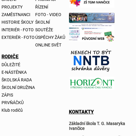
PROJEKTY
ŘÍZENÍ
ZAMĚSTNANCI
FOTO - VIDEO
HISTORIE ŠKOLY
ŠKOLNÍ
INTERIÉR - FOTO
SOUTĚŽE
EXTERIÉR - FOTO
ÚSPĚCHY ŽÁKŮ
ONLINE SVĚT
RODIČE
DŮLEŽITÉ
E-NÁSTĚNKA
ŠKOLSKÁ RADA
ŠKOLNÍ DRUŽINA
ZÁPIS
PRVŇÁČKŮ
Klub rodičů
KONTAKTY
Základní škola T. G. Masaryka
Ivančice