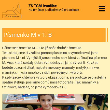
ZŠ TGM Ivančice
Na Brněnce 1, příspěvková organizace
Písmenko M v 1. B
Učíme se písmenko M. Je to již naše druhé písmenko.
Tentokrát jsme si vzali na pomoc plastelínu a vymodelovali jsme
písmeno M z ní. Vymýšleli jsme mnoho slov, která začínají na písmeno
M. Věci, které se daly dobře vymodelovat, jsme vytvořili. Když se
budete pozorně dívat, najdete melouny, mamuty, motýlky, mrkve,
maminky, myši a mnoho dalších povedených výtvorů.
Každý žáček chtěl své výtvory ukázat doma, ale protože se plastelína
špatně stěhuje, posíláme domů naše fotografie. Tak, maminky a
tatínkové, hádejte, co jsme vymodelovali :-)