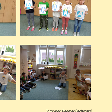
Foto: Mgr. Dagmar Šacherová