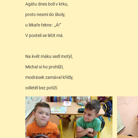
Agátu dnes bolí v krku,
proto nesmí do školy,
u lékaře řekne : „Á!“
V posteli se léčit má.
Na květ máku sedl motýl,
Michal si ho prohlíží,
modrásek zamával křídly,
odletěl bez potíží.