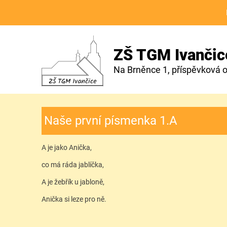
ZŠ TGM Ivančic
Na Brněnce 1, příspěvková 
Naše první písmenka 1.A
A je jako Anička,
co má ráda jablíčka,
A je žebřík u jabloně,
Anička si leze pro ně.