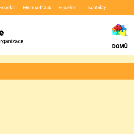
Edookit
Microsoft 365
E-jídelna
Kontakty
e
organizace
DOMŮ