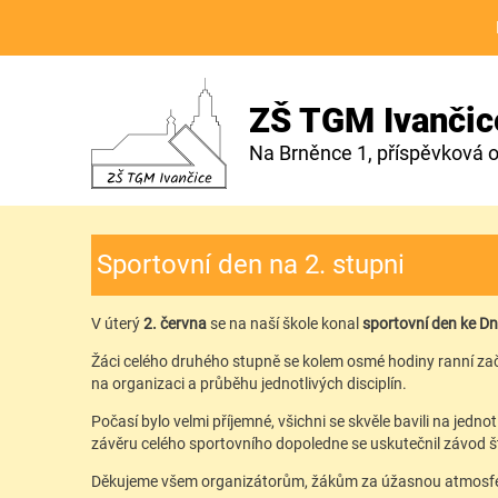
ZŠ TGM Ivančic
Na Brněnce 1, příspěvková 
Sportovní den na 2. stupni
V úterý
2. června
se na naší škole konal
sportovní den ke Dni
Žáci celého druhého stupně se kolem osmé hodiny ranní zača
na organizaci a průběhu jednotlivých disciplín.
Počasí bylo velmi příjemné, všichni se skvěle bavili na jedn
závěru celého sportovního dopoledne se uskutečnil závod štaf
Děkujeme všem organizátorům, žákům za úžasnou atmosféru a