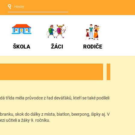
ŠKOLA
ŽÁCI
RODIČE
 třída měla průvodce z řad deváťáků, kteří se také podíleli
branku, skok do dálky z místa, biatlon, beerpong, šipky aj. V
i učiteli a žáky 9. ročníku.