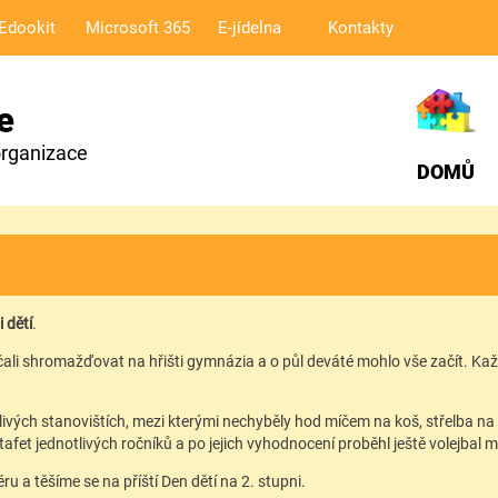
Edookit
Microsoft 365
E-jídelna
Kontakty
e
organizace
DOMŮ
 dětí
.
li shromažďovat na hřišti gymnázia a o půl deváté mohlo vše začít. Každá
otlivých stanovištích, mezi kterými nechyběly hod míčem na koš, střelba na 
et jednotlivých ročníků a po jejich vyhodnocení proběhl ještě volejbal mez
 těšíme se na příští Den dětí na 2. stupni.