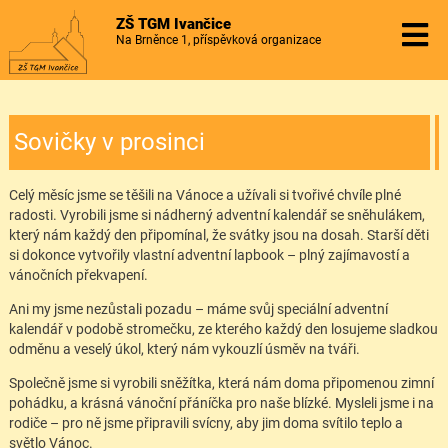
ZŠ TGM Ivančice
Na Brněnce 1, příspěvková organizace
Sovičky v prosinci
Celý měsíc jsme se těšili na Vánoce a užívali si tvořivé chvíle plné
radosti. Vyrobili jsme si nádherný adventní kalendář se sněhulákem,
který nám každý den připomínal, že svátky jsou na dosah. Starší děti
si dokonce vytvořily vlastní adventní lapbook – plný zajímavostí a
vánočních překvapení.
Ani my jsme nezůstali pozadu – máme svůj speciální adventní
kalendář v podobě stromečku, ze kterého každý den losujeme sladkou
odměnu a veselý úkol, který nám vykouzlí úsměv na tváři.
Společně jsme si vyrobili sněžítka, která nám doma připomenou zimní
pohádku, a krásná vánoční přáníčka pro naše blízké. Mysleli jsme i na
rodiče – pro ně jsme připravili svícny, aby jim doma svítilo teplo a
světlo Vánoc.