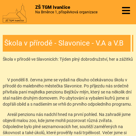
ZŠ TGM Ivančice
Na Brněnce 1, příspěvková organizace
Škola v přírodě - Slavonice - V.A a V.B
Škola v přírodě ve Slavonicích: Týden plný dobrodružství, her a zážitků
V pondělí 8. června jsme se vydali na dlouho očekávanou školu v
přírodě do malebného městečka Slavonice. Po příjezdu nás srdečně
přivítala paní majitelka penzionu Bejčkův mlýn, který se na několik dní
stal naším druhým domovem. Po ubytování a vybalení kufrů jsme si
dopřáli oběd a s nadšením se vrhli do prvního odpoledního programu.
Areál penzionu nás nadchl hned na první pohled. Na zahradě jsme
objevili malou zoo, kde jsme mohli pozorovat různá zvířata.
Odpoledne bylo plné seznamovacích her, soutěží zaměřených na
šikovnost a také úkolů, které prověřily naši trpělivost. Večer jsme si