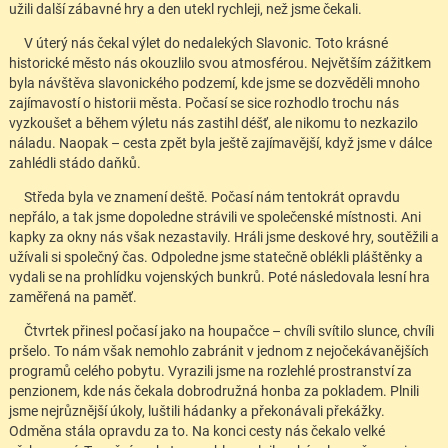
užili další zábavné hry a den utekl rychleji, než jsme čekali.
V úterý nás čekal výlet do nedalekých Slavonic. Toto krásné
historické město nás okouzlilo svou atmosférou. Největším zážitkem
byla návštěva slavonického podzemí, kde jsme se dozvěděli mnoho
zajímavostí o historii města. Počasí se sice rozhodlo trochu nás
vyzkoušet a během výletu nás zastihl déšť, ale nikomu to nezkazilo
náladu. Naopak – cesta zpět byla ještě zajímavější, když jsme v dálce
zahlédli stádo daňků.
Středa byla ve znamení deště. Počasí nám tentokrát opravdu
nepřálo, a tak jsme dopoledne strávili ve společenské místnosti. Ani
kapky za okny nás však nezastavily. Hráli jsme deskové hry, soutěžili a
užívali si společný čas. Odpoledne jsme statečně oblékli pláštěnky a
vydali se na prohlídku vojenských bunkrů. Poté následovala lesní hra
zaměřená na paměť.
Čtvrtek přinesl počasí jako na houpačce – chvíli svítilo slunce, chvíli
pršelo. To nám však nemohlo zabránit v jednom z nejočekávanějších
programů celého pobytu. Vyrazili jsme na rozlehlé prostranství za
penzionem, kde nás čekala dobrodružná honba za pokladem. Plnili
jsme nejrůznější úkoly, luštili hádanky a překonávali překážky.
Odměna stála opravdu za to. Na konci cesty nás čekalo velké