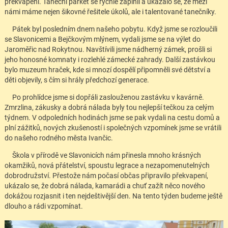
překvapení. Taneční parket se rychle zaplnil a ukázalo se, že mezi
námi máme nejen šikovné řešitele úkolů, ale i talentované tanečníky.
Pátek byl posledním dnem našeho pobytu. Když jsme se rozloučili
se Slavonicemi a Bejčkovým mlýnem, vydali jsme se na výlet do
Jaroměřic nad Rokytnou. Navštívili jsme nádherný zámek, prošli si
jeho honosné komnaty i rozlehlé zámecké zahrady. Další zastávkou
bylo muzeum hraček, kde si mnozí dospělí připomněli své dětství a
děti objevily, s čím si hrály předchozí generace.
Po prohlídce jsme si dopřáli zaslouženou zastávku v kavárně.
Zmrzlina, zákusky a dobrá nálada byly tou nejlepší tečkou za celým
týdnem. V odpoledních hodinách jsme se pak vydali na cestu domů a
plní zážitků, nových zkušeností i společných vzpomínek jsme se vrátili
do našeho rodného města Ivančic.
Škola v přírodě ve Slavonicích nám přinesla mnoho krásných
okamžiků, nová přátelství, spoustu legrace a nezapomenutelných
dobrodružství. Přestože nám počasí občas připravilo překvapení,
ukázalo se, že dobrá nálada, kamarádi a chuť zažít něco nového
dokážou rozjasnit i ten nejdeštivější den. Na tento týden budeme ještě
dlouho a rádi vzpomínat.