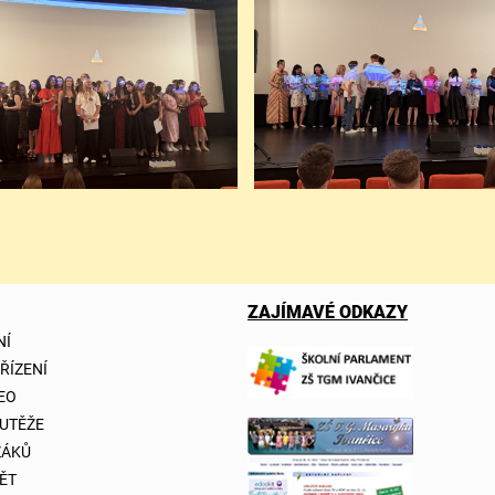
ZAJÍMAVÉ ODKAZY
NÍ
 ŘÍZENÍ
DEO
OUTĚŽE
ŽÁKŮ
ĚT