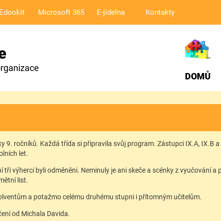
Edookit
Microsoft 365
E-jídelna
Kontakty
e
organizace
DOMŮ
 9. ročníků. Každá třída si připravila svůj program. Zástupci IX.A, IX.B a 
lních let.
vní tři výherci byli odměněni. Neminuly je ani skeče a scénky z vyučování
ětní list.
absolventům a potažmo celému druhému stupni i přítomným učitelům.
čení od Michala Davida.