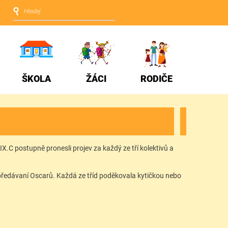
ŠKOLA
ŽÁCI
RODIČE
IX.C postupně pronesli projev za každý ze tří kolektivů a
 a předávaní Oscarů. Každá ze tříd poděkovala kytičkou nebo