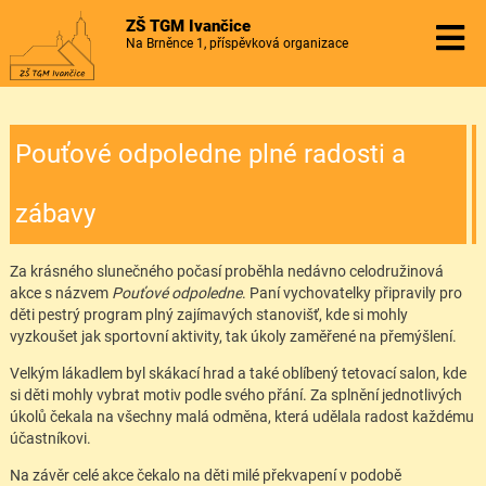
ZŠ TGM Ivančice
Na Brněnce 1, příspěvková organizace
Pouťové odpoledne plné radosti a
zábavy
Za krásného slunečného počasí proběhla nedávno celodružinová
akce s názvem
Pouťové odpoledne
. Paní vychovatelky připravily pro
děti pestrý program plný zajímavých stanovišť, kde si mohly
vyzkoušet jak sportovní aktivity, tak úkoly zaměřené na přemýšlení.
Velkým lákadlem byl skákací hrad a také oblíbený tetovací salon, kde
si děti mohly vybrat motiv podle svého přání. Za splnění jednotlivých
úkolů čekala na všechny malá odměna, která udělala radost každému
účastníkovi.
Na závěr celé akce čekalo na děti milé překvapení v podobě