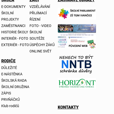
E-DOKUMENTY
VZDĚLÁVÁNÍ
ŠKOLNÍ
PŘIJÍMACÍ
PROJEKTY
ŘÍZENÍ
ZAMĚSTNANCI
FOTO - VIDEO
HISTORIE ŠKOLY
ŠKOLNÍ
INTERIÉR - FOTO
SOUTĚŽE
EXTERIÉR - FOTO
ÚSPĚCHY ŽÁKŮ
ONLINE SVĚT
RODIČE
DŮLEŽITÉ
E-NÁSTĚNKA
ŠKOLSKÁ RADA
ŠKOLNÍ DRUŽINA
ZÁPIS
PRVŇÁČKŮ
Klub rodičů
KONTAKTY