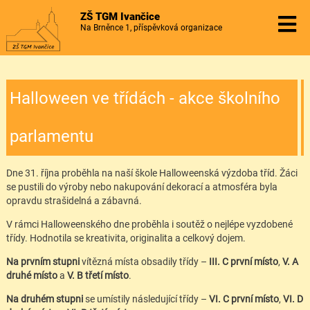
ZŠ TGM Ivančice
Na Brněnce 1, příspěvková organizace
Halloween ve třídách - akce školního
parlamentu
Dne 31. října proběhla na naší škole Halloweenská výzdoba tříd. Žáci
se pustili do výroby nebo nakupování dekorací a atmosféra byla
opravdu strašidelná a zábavná.
V rámci Halloweenského dne proběhla i soutěž o nejlépe vyzdobené
třídy. Hodnotila se kreativita, originalita a celkový dojem.
Na prvním stupni
vítězná místa obsadily třídy –
III. C první místo
,
V. A
druhé místo
a
V. B třetí místo
.
Na druhém stupni
se umístily následující třídy –
VI. C první místo
,
VI. D