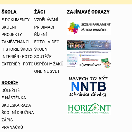
ŠKOLA
ŽÁCI
ZAJÍMAVÉ ODKAZY
E-DOKUMENTY
VZDĚLÁVÁNÍ
ŠKOLNÍ
PŘIJÍMACÍ
PROJEKTY
ŘÍZENÍ
ZAMĚSTNANCI
FOTO - VIDEO
HISTORIE ŠKOLY
ŠKOLNÍ
INTERIÉR - FOTO
SOUTĚŽE
EXTERIÉR - FOTO
ÚSPĚCHY ŽÁKŮ
ONLINE SVĚT
RODIČE
DŮLEŽITÉ
E-NÁSTĚNKA
ŠKOLSKÁ RADA
ŠKOLNÍ DRUŽINA
ZÁPIS
PRVŇÁČKŮ