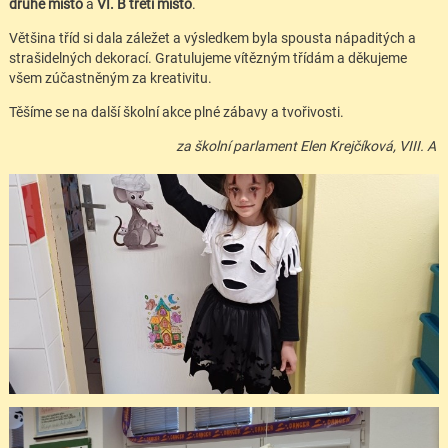
druhé místo
a
VI. B třetí místo
.
Většina tříd si dala záležet a výsledkem byla spousta nápaditých a
strašidelných dekorací. Gratulujeme vítězným třídám a děkujeme
všem zúčastněným za kreativitu.
Těšíme se na další školní akce plné zábavy a tvořivosti.
za školní parlament Elen Krejčíková, VIII. A