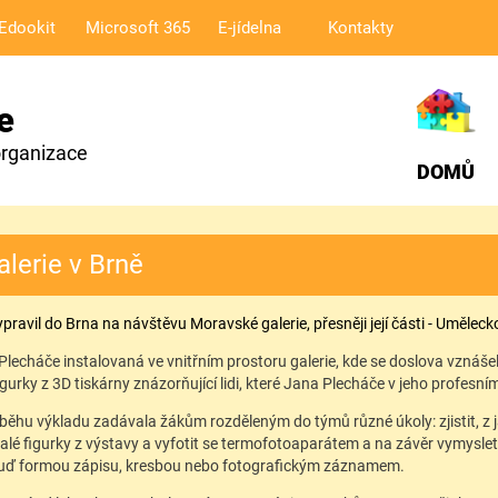
Edookit
Microsoft 365
E-jídelna
Kontakty
e
organizace
DOMŮ
lerie v Brně
vypravil do Brna na návštěvu Moravské galerie, přesněji její části - Uměl
echáče instalovaná ve vnitřním prostoru galerie, kde se doslova vznášel
gurky z 3D tiskárny znázorňující lidi, které Jana Plecháče v jeho profesním ž
běhu výkladu zadávala žákům rozděleným do týmů různé úkoly: zjistit, z 
alé figurky z výstavy a vyfotit se termofotoaparátem a na závěr vymysle
buď formou zápisu, kresbou nebo fotografickým záznamem.