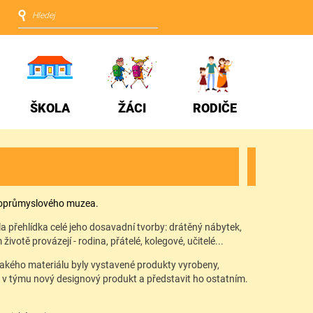
ŠKOLA
ŽÁCI
RODIČE
eckoprůmyslového muzea.
a přehlídka celé jeho dosavadní tvorby: drátěný nábytek,
ivotě provázejí - rodina, přátelé, kolegové, učitelé...
jakého materiálu byly vystavené produkty vyrobeny,
t v týmu nový designový produkt a představit ho ostatním.