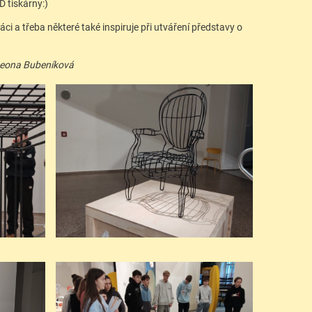
D tiskárny:)
áci a třeba některé také inspiruje při utváření představy o
Leona Bubeníková