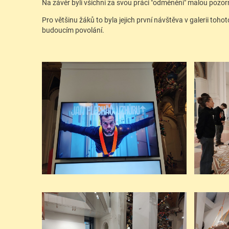
Na závěr byli všichni za svou práci "odměněni" malou pozor
Pro většinu žáků to byla jejich první návštěva v galerii toho
budoucím povolání.