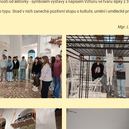
ností od lektorky - symbolem výstavy s nápisem Vzhůru ve tvaru šipky z 3
to typu. Snad v nich zanechá pozitivní stopu o kultuře, umění i umělecké pr
Mgr. 