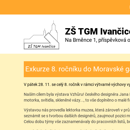
ZŠ TGM Ivančic
Na Brněnce 1, příspěvková 
Exkurze 8. ročníku do Moravské ga
V pátek 28. 11. se celý 8. ročník v rámci výtvarné výchovy 
Naším cílem byla výstava Vzhůru! českého designéra Jana Pl
motorka, svítidla, skleněné vázy..., to vše doplněno o malé fi
Výstavou nás provedla lektorka muzea, která zároveň v prů
seznámit se s tvorbou dalších designérů, zaujmout pozici m
Celou dobu týmy vše zaznamenávaly do pracovních listů, 