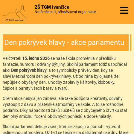
ZŠ TGM Ivančice
Na Brněnce 1, příspěvková organizace
Den pokrývek hlavy - akce parlamentu
Ve čtvrtek
15. ledna 2026
se naše škola proměnila v přehlídku
fantazie, humoru i odvahy být jiný. Školní parlament totiž uspořádal
akci
Den pokrývek hlavy
, a to symbolicky právě v den, kdy se
slaví Mezinárodní den pokrývek hlavy. Už od rána bylo jasné, že
nepůjde o obyčejný den. Chodby zaplavily kšiltovky, klobouky,
čepice a barety všech barev a tvarů.
Cílem akce nebyla jen zábava, ale také podpora kreativity, odvahy
vystoupit z davu a přátelské atmosféry ve škole. A to se rozhodně
podařilo. Díky nápaditosti žáků i učitelů se z obyčejného čtvrtku stal
den plný smíchu, focení, obdivných pohledů a dobré nálady.
Školní parlament děkuje všem, kteří se zapojili a pomohli vytvořit
jedinečnou atmosféru. Už teď se těšíme na další tematické dny, které