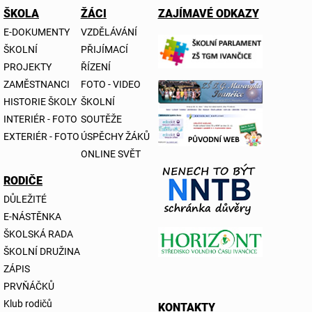
ŠKOLA
ŽÁCI
ZAJÍMAVÉ ODKAZY
E-DOKUMENTY
VZDĚLÁVÁNÍ
ŠKOLNÍ
PŘIJÍMACÍ
PROJEKTY
ŘÍZENÍ
ZAMĚSTNANCI
FOTO - VIDEO
HISTORIE ŠKOLY
ŠKOLNÍ
INTERIÉR - FOTO
SOUTĚŽE
EXTERIÉR - FOTO
ÚSPĚCHY ŽÁKŮ
ONLINE SVĚT
RODIČE
DŮLEŽITÉ
E-NÁSTĚNKA
ŠKOLSKÁ RADA
ŠKOLNÍ DRUŽINA
ZÁPIS
PRVŇÁČKŮ
Klub rodičů
KONTAKTY