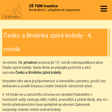
ZŠ TGM Ivančice
Na Brněnce 1, příspěvková organizace
Česko a Brněnka zpívá koledy - 4.
ročník
Ve středu
10. prosince
se konal již 15. ročník celorepublikové akce
Česko zpívá koledy. Naše škola se připojila počtvrté a akci
nazvala
Česko a Brněnka zpívá koledy
.
Smyslem této akce je připomenout si atmosféru adventu, prožít čas
setkávání a posílit krásnou tradici českých vánočních písní.
V 18 hodin se u vánočního stromu na náměstí Palackého v
Ivančicích sešly zástupy dětí, rodičů, prarodičů a přátel školy, aby si v
tomto předvánočním čase společně se sborem Zpěvánek
zazpívaly známé i méně známé koledy.