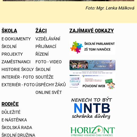
Foto: Mgr. Lenka Málková
ŠKOLA
ŽÁCI
ZAJÍMAVÉ ODKAZY
E-DOKUMENTY
VZDĚLÁVÁNÍ
ŠKOLNÍ
PŘIJÍMACÍ
PROJEKTY
ŘÍZENÍ
ZAMĚSTNANCI
FOTO - VIDEO
HISTORIE ŠKOLY
ŠKOLNÍ
INTERIÉR - FOTO
SOUTĚŽE
EXTERIÉR - FOTO
ÚSPĚCHY ŽÁKŮ
ONLINE SVĚT
RODIČE
DŮLEŽITÉ
E-NÁSTĚNKA
ŠKOLSKÁ RADA
ŠKOLNÍ DRUŽINA