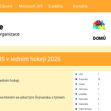
Edookit
Microsoft 365
E-jídelna
Kontakty
e
organizace
DOMŮ
S v ledním hokeji 2026
ledním hokeji.
, ve kterém se utkal tým Švýcarska s týmem