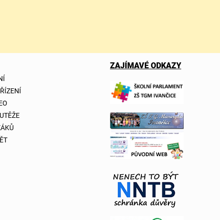
ZAJÍMAVÉ ODKAZY
NÍ
 ŘÍZENÍ
DEO
OUTĚŽE
ŽÁKŮ
ĚT