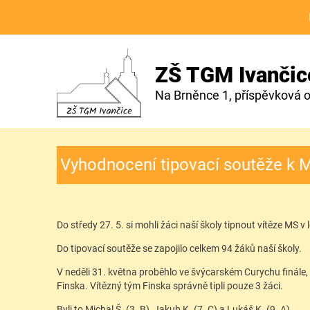
ZŠ TGM Ivančic
Na Brněnce 1, příspěvková 
Vyhodnocení tipovací soutěže k M
Do středy 27. 5. si mohli žáci naší školy tipnout vítěze MS v 
Do tipovací soutěže se zapojilo celkem 94 žáků naší školy.
V neděli 31. května proběhlo ve švýcarském Curychu finále
Finska. Vítězný tým Finska správně tipli pouze 3 žáci.
Byli to Michal Š. (3. B), Jakub K. (7. C) a Lukáš K. (9. A).