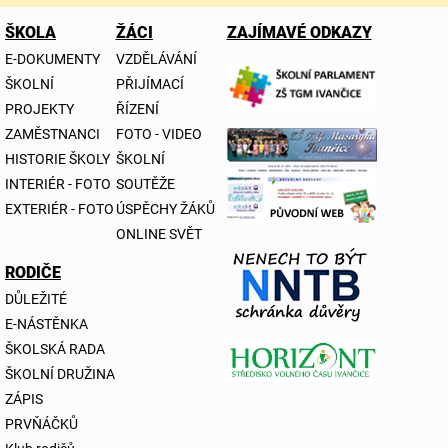
ŠKOLA
ŽÁCI
ZAJÍMAVÉ ODKAZY
E-DOKUMENTY
VZDĚLÁVÁNÍ
ŠKOLNÍ
PŘIJÍMACÍ
PROJEKTY
ŘÍZENÍ
ZAMĚSTNANCI
FOTO - VIDEO
HISTORIE ŠKOLY
ŠKOLNÍ
INTERIÉR - FOTO
SOUTĚŽE
EXTERIÉR - FOTO
ÚSPĚCHY ŽÁKŮ
ONLINE SVĚT
RODIČE
DŮLEŽITÉ
E-NÁSTĚNKA
ŠKOLSKÁ RADA
ŠKOLNÍ DRUŽINA
ZÁPIS
PRVŇÁČKŮ