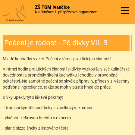
ZŠ TGM Ivančice
Na Brněnce 1, příspěvková organizace
Pečení je radost - Pč dívky VII. B
Mladé kuchařky v akci: Pečení v rámci praktických činností
V rámci hodin praktických činností si dívky vyzkoušely své kulinářské
dovednosti a proměnily školní kuchyňku i chodbu v provoněné
pekařství. Na samotné pečení se skvěle připravily, přinesly si všechny
potřebné ingredience, takže se mohly pustit hned do práce.
Dívky upekly tyto lákavé pokrmy:
- tradiční kynuté buchtičky s vanilkovým krémem
- vláčnou kefírovou buchtu s ovocem
- slané pizza šneky z listového těsta