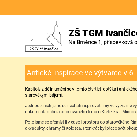
ZŠ TGM Ivančic
Na Brněnce 1, příspěvková 
Antické inspirace ve výtvarce v 6.
Kapitoly z dějin umění se v tomto čtvrtletí dotýkají antické
starověkými bájemi.
Jednou z nich jsme se nechali inspirovat i my ve výtvarné vý
dokumentárního a animovaného filmu o Krétě, králi Mínóovi a
Poté jsme se přemístili v čase i prostoru do starověkého Řím
akvadukty, chrámy či Kolosea. I tenkrát byl přece svět okouzl