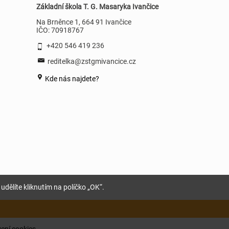
Základní škola T. G. Masaryka Ivančice
Na Brněnce 1, 664 91 Ivančice
IČO: 70918767
+420 546 419 236
reditelka@zstgmivancice.cz
Kde nás najdete?
udělíte kliknutím na políčko „OK“.
ení cookies