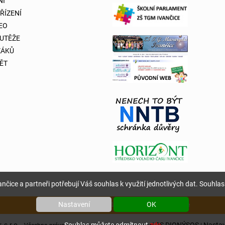
NÍ
 ŘÍZENÍ
DEO
OUTĚŽE
ŽÁKŮ
ĚT
nčice a partneři potřebují Váš souhlas k využití jednotlivých dat. Souhlas 
Nastavení
OK
Copyright © 2026 Základní škola T. G. Masaryka Ivančice
 s.r.o.
RS DIONÝSOS
Nastav