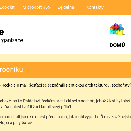
Edookit
Microsoft 365
E-jídelna
Kontakty
e
organizace
DOMŮ
 ročníku
ho Řecka a Říma - šesťáci se seznámili s antickou architekturou, sochařst
chově: bájí o Daidalovi, řeckém architektovi a sochaři, jehož život byl pl
 Daidalovi tvořili žáci komiksový příběh.
a a nechali jsme se unést představou, jak mohl vypadat Řím ve své nejslavn
ující a plný barev.