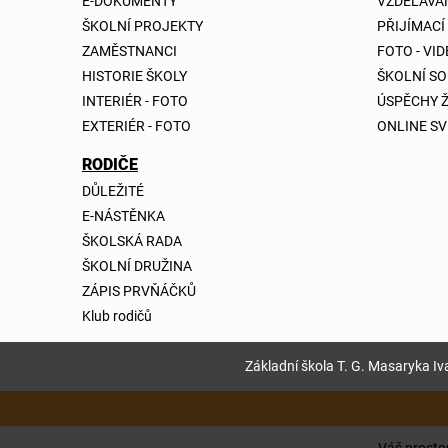
E-DOKUMENTY
VZDĚLÁVÁ
ŠKOLNÍ PROJEKTY
PŘIJÍMACÍ
ZAMĚSTNANCI
FOTO - VI
HISTORIE ŠKOLY
ŠKOLNÍ S
INTERIÉR - FOTO
ÚSPĚCHY 
EXTERIÉR - FOTO
ONLINE SV
RODIČE
DŮLEŽITÉ
E-NÁSTĚNKA
ŠKOLSKÁ RADA
ŠKOLNÍ DRUŽINA
ZÁPIS PRVŇÁČKŮ
Klub rodičů
Základní škola T. G. Masaryka Iva
Váš prostor,