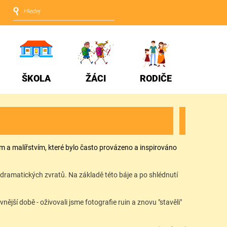
ŠKOLA
ŽÁCI
RODIČE
vím a malířstvím, které bylo často provázeno a inspirováno
ný dramatických zvratů. Na základě této báje a po shlédnutí
ější době - oživovali jsme fotografie ruin a znovu "stavěli"