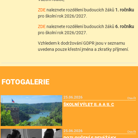
ZDE
naleznete rozdělení budoucích žáků
1. ročníku
pro školní rok 2026/2027.
ZDE
naleznete rozdělení budoucích žáků
6. ročníku
pro školní rok 2026/2027.
Vzhledem k dodržování GDPR jsou v seznamu
uvedena pouze křestní jména a zkratky příjmení.
FOTOGALERIE
25.06.2026
Otevřít
ŠKOLNÍ VÝLET II. A A II. C
25.06.2026
Otevřít
ROZLOUČENÍ S DEVÁŤÁKY