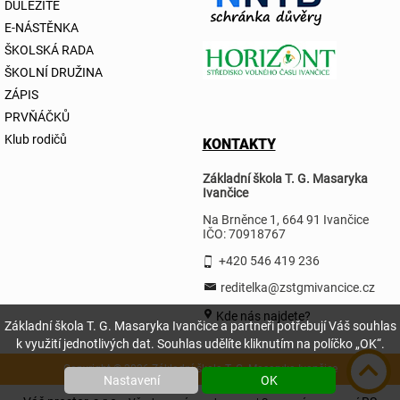
DŮLEŽITÉ
E-NÁSTĚNKA
ŠKOLSKÁ RADA
ŠKOLNÍ DRUŽINA
ZÁPIS
PRVŇÁČKŮ
Klub rodičů
KONTAKTY
Základní škola T. G. Masaryka
Ivančice
Na Brněnce 1, 664 91 Ivančice
IČO: 70918767
+420 546 419 236
reditelka@zstgmivancice.cz
Kde nás najdete?
Základní škola T. G. Masaryka Ivančice a partneři potřebují Váš souhlas
k využití jednotlivých dat. Souhlas udělíte kliknutím na políčko „OK“.
Copyright © 2026 Základní škola T. G. Masaryka Ivančice
Nastavení
OK