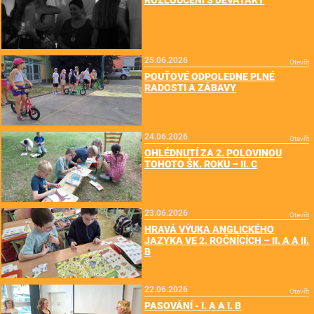
25.06.2026
Otevřít
POUŤOVÉ ODPOLEDNE PLNÉ
RADOSTI A ZÁBAVY
24.06.2026
Otevřít
OHLÉDNUTÍ ZA 2. POLOVINOU
TOHOTO ŠK. ROKU – II. C
23.06.2026
Otevřít
HRAVÁ VÝUKA ANGLICKÉHO
JAZYKA VE 2. ROČNÍCÍCH – II. A A II.
B
22.06.2026
Otevřít
PASOVÁNÍ - I. A A I. B