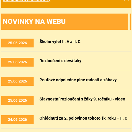
NOVINKY NA WEBU
Školní výlet II. A a II. C
25.06.2026
Rozloučení s deváťáky
25.06.2026
Pouťové odpoledne plné radosti a zábavy
25.06.2026
Slavnostní rozloučení s žáky 9. ročníku - video
25.06.2026
Ohlédnutí za 2. polovinou tohoto šk. roku – II. C
24.06.2026