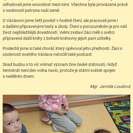
odhalovali jsme souvislost mezi nimi. Všechna byla provázaná právě
s osobností patrona naší země.
O Václavovi jsme četli pověst v hodině čtení, ale pracovali jsme i
s dalšími připravenými texty a úkoly. Čtení s porozuměním je pro náš
život nejdůležitější dovedností. Velmi zvídaví žáci měli o světci
připravené další knihy z bohaté knihovny jejich paní učitelky.
Poslechli jsme si také chorál, který opěvoval jeho přednosti. Žáci o
osobnosti svatého Václava natočili také podcast.
Snad budou o to víc vnímat význam Dne české státnosti, i když
tentokrát není den volna navíc, protože je státní svátek spojen
s nedělním dnem.
Mgr. Jarmila Loudová