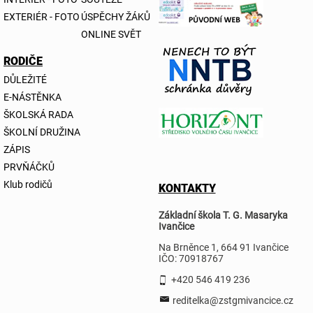
EXTERIÉR - FOTO
ÚSPĚCHY ŽÁKŮ
ONLINE SVĚT
RODIČE
DŮLEŽITÉ
E-NÁSTĚNKA
ŠKOLSKÁ RADA
ŠKOLNÍ DRUŽINA
ZÁPIS
PRVŇÁČKŮ
Klub rodičů
KONTAKTY
Základní škola T. G. Masaryka
Ivančice
Na Brněnce 1, 664 91 Ivančice
IČO: 70918767
+420 546 419 236
reditelka@zstgmivancice.cz