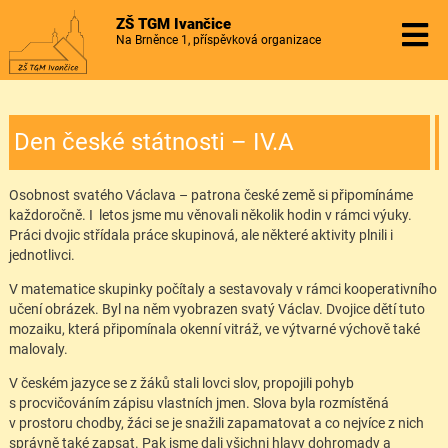
ZŠ TGM Ivančice
Na Brněnce 1, příspěvková organizace
Den české státnosti – IV.A
Osobnost svatého Václava – patrona české země si připomínáme
každoročně. I letos jsme mu věnovali několik hodin v rámci výuky.
Práci dvojic střídala práce skupinová, ale některé aktivity plnili i
jednotlivci.
V matematice skupinky počítaly a sestavovaly v rámci kooperativního
učení obrázek. Byl na něm vyobrazen svatý Václav. Dvojice dětí tuto
mozaiku, která připomínala okenní vitráž, ve výtvarné výchově také
malovaly.
V českém jazyce se z žáků stali lovci slov, propojili pohyb
s procvičováním zápisu vlastních jmen. Slova byla rozmístěná
v prostoru chodby, žáci se je snažili zapamatovat a co nejvíce z nich
správně také zapsat. Pak jsme dali všichni hlavy dohromady a