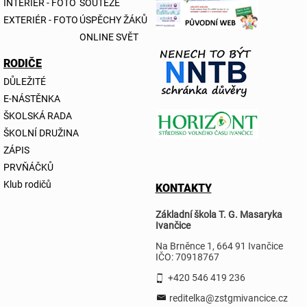
INTERIÉR - FOTO
SOUTĚŽE
EXTERIÉR - FOTO
ÚSPĚCHY ŽÁKŮ
ONLINE SVĚT
RODIČE
DŮLEŽITÉ
E-NÁSTĚNKA
ŠKOLSKÁ RADA
ŠKOLNÍ DRUŽINA
ZÁPIS
PRVŇÁČKŮ
Klub rodičů
KONTAKTY
Základní škola T. G. Masaryka
Ivančice
Na Brněnce 1, 664 91 Ivančice
IČO: 70918767
+420 546 419 236
reditelka@zstgmivancice.cz