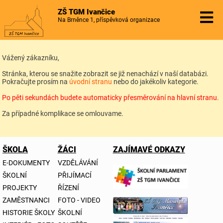
ZŠ TGM Ivančice
Na Brněnce 1, příspěvková organizace
Vážený zákazníku,
Stránka, kterou se snažite zobrazit se již nenachází v naší databázi.
Pokračujte prosím na
úvodní stranu
nebo do jakékoliv kategorie.
Po pěti sekundách budete automaticky přesměrování na hlavní stranu.
Za případné komplikace se omlouvame.
ŠKOLA
ŽÁCI
ZAJÍMAVÉ ODKAZY
E-DOKUMENTY
VZDĚLÁVÁNÍ
ŠKOLNÍ
PŘIJÍMACÍ
PROJEKTY
ŘÍZENÍ
ZAMĚSTNANCI
FOTO - VIDEO
HISTORIE ŠKOLY
ŠKOLNÍ