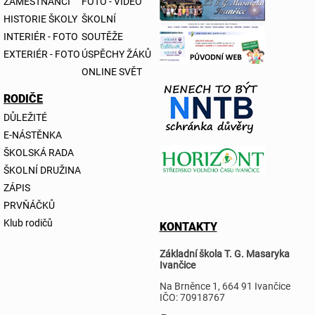
ZAMĚSTNANCI
FOTO - VIDEO
HISTORIE ŠKOLY
ŠKOLNÍ
INTERIÉR - FOTO
SOUTĚŽE
EXTERIÉR - FOTO
ÚSPĚCHY ŽÁKŮ
ONLINE SVĚT
RODIČE
DŮLEŽITÉ
E-NÁSTĚNKA
ŠKOLSKÁ RADA
ŠKOLNÍ DRUŽINA
ZÁPIS
PRVŇÁČKŮ
Klub rodičů
KONTAKTY
Základní škola T. G. Masaryka
Ivančice
Na Brněnce 1, 664 91 Ivančice
IČO: 70918767