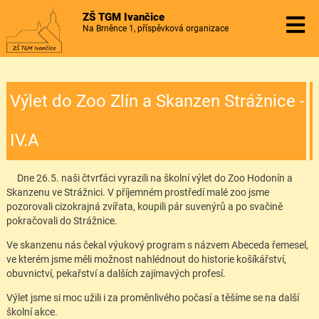
ZŠ TGM Ivančice
Na Brněnce 1, příspěvková organizace
Výlet do Zoo Zlín a Skanzen Strážnice -
IV.A
Dne 26.5. naši čtvrťáci vyrazili na školní výlet do Zoo Hodonín a
Skanzenu ve Strážnici. V příjemném prostředí malé zoo jsme
pozorovali cizokrajná zvířata, koupili pár suvenýrů a po svačině
pokračovali do Strážnice.
Ve skanzenu nás čekal výukový program s názvem Abeceda řemesel,
ve kterém jsme měli možnost nahlédnout do historie košíkářství,
obuvnictví, pekařství a dalších zajímavých profesí.
Výlet jsme si moc užili i za proměnlivého počasí a těšíme se na další
školní akce.