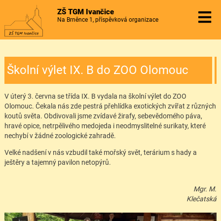
ZŠ TGM Ivančice
Na Brněnce 1, příspěvková organizace
Školní výlet IX. B do ZOO Olomouc
V úterý 3. června se třída IX. B vydala na školní výlet do ZOO
Olomouc. Čekala nás zde pestrá přehlídka exotických zvířat z různých
koutů světa. Obdivovali jsme zvídavé žirafy, sebevědomého páva,
hravé opice, netrpělivého medojeda i neodmyslitelné surikaty, které
nechybí v žádné zoologické zahradě.
Velké nadšení v nás vzbudil také mořský svět, terárium s hady a
ještěry a tajemný pavilon netopýrů.
Mgr. M.
Klečatská