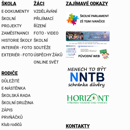
ŠKOLA
ŽÁCI
ZAJÍMAVÉ ODKAZY
E-DOKUMENTY
VZDĚLÁVÁNÍ
ŠKOLNÍ
PŘIJÍMACÍ
PROJEKTY
ŘÍZENÍ
ZAMĚSTNANCI
FOTO - VIDEO
HISTORIE ŠKOLY
ŠKOLNÍ
INTERIÉR - FOTO
SOUTĚŽE
EXTERIÉR - FOTO
ÚSPĚCHY ŽÁKŮ
ONLINE SVĚT
RODIČE
DŮLEŽITÉ
E-NÁSTĚNKA
ŠKOLSKÁ RADA
ŠKOLNÍ DRUŽINA
ZÁPIS
PRVŇÁČKŮ
Klub rodičů
KONTAKTY