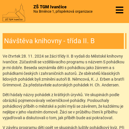
ZŠ TGM Ivančice
Na Brněnce 1, příspěvková organizace
Návštěva knihovny - třída II. B
Ve čtvrtek 28. 11. 2024 se žáci třídy II. B vydali do Městské knihovny
Ivančice. Zúčastnili se vzdělávacího programu s názvem S pohádkou
je mi dobře. Beseda seznámila děti s pohádkou jako žánrem a s
pohádkami českých i zahraničních autorů. Ze sběratelů klasických
lidových pohádek byli zmíněni autoři B. Němcová, K. J. Erben a bratři
Grimmové. Za představitele autorských pohádek H. Ch. Andersen.
Děti hádaly názvy pohádek z krátkých úryvků. Ve skupinách podle
obrázků pojmenovávaly večerníčkové pohádky. Poslouchaly
pohádkový příběh o městské a polní myši se závěrem, že každému je
nejlépe v jeho vlastním domově. Žáci se v průběhu čtení k příběhu
vyjadřovali a diskutovali o tom, jak příběh bude asi pokračovat.
V závěru programu děti opět ve skupinách luštily pohádkový kvíz. Při