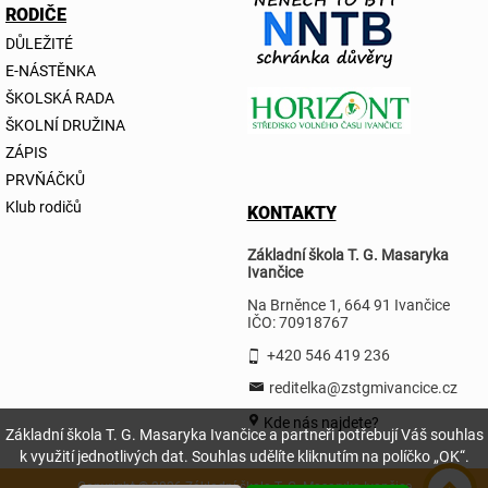
RODIČE
DŮLEŽITÉ
E-NÁSTĚNKA
ŠKOLSKÁ RADA
ŠKOLNÍ DRUŽINA
ZÁPIS
PRVŇÁČKŮ
Klub rodičů
KONTAKTY
Základní škola T. G. Masaryka
Ivančice
Na Brněnce 1, 664 91 Ivančice
IČO: 70918767
+420 546 419 236
reditelka@zstgmivancice.cz
Kde nás najdete?
Základní škola T. G. Masaryka Ivančice a partneři potřebují Váš souhlas
k využití jednotlivých dat. Souhlas udělíte kliknutím na políčko „OK“.
Copyright © 2026 Základní škola T. G. Masaryka Ivančice